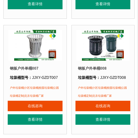
查看详情
查看详情
正在使用该垃圾桶的部分客户：
正在使用该垃圾桶的部分客户：
北京大钟寺国际广场、北京万达商城、北京某小区....
北京大钟寺国际广场、北京万达商城、北
钢板户外单桶007
钢板户外单桶008
垃圾桶型号：
JJXY-GZDT007
垃圾桶型号：
JJXY-GZDT008
垃圾桶规格：
直径500mm 高900mm
垃圾桶规格：
直径590mm 高700mm
户外垃圾桶|小区垃圾桶|校园垃圾桶|公园
户外垃圾桶|小区垃圾桶|校园垃圾桶|公园
垃圾桶材质：
镀锌钢板
垃圾桶材质：
镀锌钢板
垃圾桶定制|北京垃圾桶厂家
垃圾桶定制|北京垃圾桶厂家
垃圾桶周期：
现货垃圾桶 北京厂家直销 来图定制
垃圾桶周期：
现货垃圾桶 北京厂家直
在线咨询
在线咨询
垃圾桶特点：
1、全桶采用优质加厚镀锌板，塑粉喷塑使用寿命为其它垃圾桶3
垃圾桶特点：
1、全桶采用优质加厚
查看详情
查看详情
正在使用该垃圾桶的部分客户：
正在使用该垃圾桶的部分客户：
北京大钟寺国际广场、北京万达商城、北京某小区....
北京大钟寺国际广场、北京万达商城、北