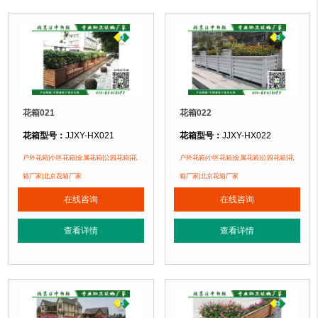
花箱021
花箱022
花箱型号：
JJXY-HX021
花箱型号：
JJXY-HX022
花箱规格：
可根据客户需求定制！
花箱规格：
可根据客户需求定制！
户外花箱|小区花箱|金属花箱|公园花箱|花
户外花箱|小区花箱|金属花箱|公园花箱|花
花箱材质：
金属镂空/铝合金/塑木/防腐木
花箱材质：
金属镂空/铝合金/塑木/防
箱厂家|北京花箱厂家
箱厂家|北京花箱厂家
花箱周期：
现货花箱 即拍即发
花箱周期：
现货花箱 即拍即发
在线咨询
在线咨询
花箱特点：
1、花箱不会对环境产生污染。2、花箱在视觉上，线条流畅，外型
花箱特点：
1、花箱不会对环境产生
正在使用该花箱的部分客户：
正在使用该花箱的部分客户：
查看详情
查看详情
朝阳某小区、苏州某别墅区、海淀某小区....
朝阳某小区、苏州某别墅区、海淀某小区