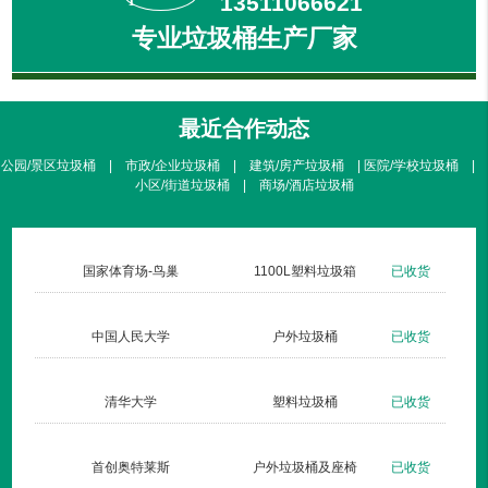
13511066621
专业垃圾桶生产厂家
最近合作动态
公园/景区垃圾桶 | 市政/企业垃圾桶 | 建筑/房产垃圾桶 | 医院/学校垃圾桶 |
小区/街道垃圾桶 | 商场/酒店垃圾桶
北京暖山生活广场
不锈钢方形单桶001定制款
已收货
国家体育场-
仁安医院
钢板户外垃圾桶002玫瑰金
已收货
中国人民大
杏林湾
钢木户外单桶035
已收货
清华大学
长治双创梦工厂
新款垃圾桶007三分类
已发货
首创奥特莱