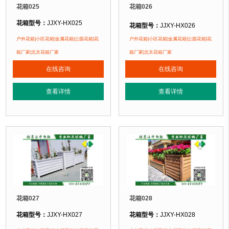
花箱025
花箱026
花箱型号：
JJXY-HX025
花箱型号：
JJXY-HX026
花箱规格：
可根据客户需求定制！
花箱规格：
可根据客户需求定制！
户外花箱|小区花箱|金属花箱|公园花箱|花
户外花箱|小区花箱|金属花箱|公园花箱|花
花箱材质：
金属镂空/铝合金/塑木/防腐木
花箱材质：
金属镂空/铝合金/塑木/防
箱厂家|北京花箱厂家
箱厂家|北京花箱厂家
花箱周期：
现货花箱 即拍即发
花箱周期：
现货花箱 即拍即发
在线咨询
在线咨询
花箱特点：
1、花箱不会对环境产生污染。2、花箱在视觉上，线条流畅，外型
花箱特点：
1、花箱不会对环境产生
正在使用该花箱的部分客户：
正在使用该花箱的部分客户：
查看详情
查看详情
朝阳某小区、苏州某别墅区、海淀某小区....
朝阳某小区、苏州某别墅区、海淀某小区
花箱027
花箱028
花箱型号：
JJXY-HX027
花箱型号：
JJXY-HX028
花箱规格：
可根据客户需求定制！
花箱规格：
可根据客户需求定制！