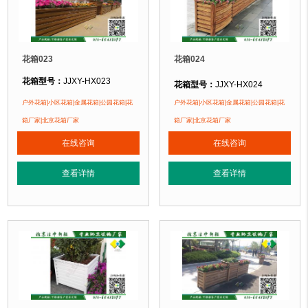
花箱023
花箱024
花箱型号：
JJXY-HX023
花箱型号：
JJXY-HX024
花箱规格：
可根据客户需求定制！
花箱规格：
可根据客户需求定制！
户外花箱|小区花箱|金属花箱|公园花箱|花
户外花箱|小区花箱|金属花箱|公园花箱|花
花箱材质：
金属镂空/铝合金/塑木/防腐木
花箱材质：
金属镂空/铝合金/塑木/防
箱厂家|北京花箱厂家
箱厂家|北京花箱厂家
花箱周期：
现货花箱 即拍即发
花箱周期：
现货花箱 即拍即发
在线咨询
在线咨询
花箱特点：
1、花箱不会对环境产生污染。2、花箱在视觉上，线条流畅，外型
花箱特点：
1、花箱不会对环境产生
正在使用该花箱的部分客户：
正在使用该花箱的部分客户：
查看详情
查看详情
朝阳某小区、苏州某别墅区、海淀某小区....
朝阳某小区、苏州某别墅区、海淀某小区