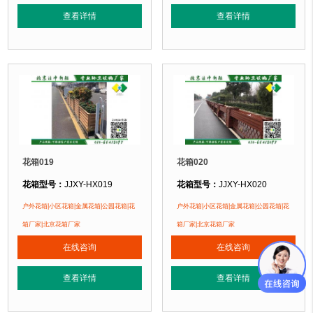
正在使用该花箱的部分客户：
正在使用该花箱的部分客户：
查看详情
查看详情
朝阳某小区、苏州某别墅区、海淀某小区
朝阳某小区、苏州某别墅区、海淀某小区....
花箱019
花箱020
花箱型号：
JJXY-HX019
花箱型号：
JJXY-HX020
花箱规格：
可根据客户需求定制！
花箱规格：
可根据客户需求定制！
户外花箱|小区花箱|金属花箱|公园花箱|花
户外花箱|小区花箱|金属花箱|公园花箱|花
花箱材质：
金属镂空/铝合金/塑木/防腐木
花箱材质：
金属镂空/铝合金/塑木/防
箱厂家|北京花箱厂家
箱厂家|北京花箱厂家
花箱周期：
现货花箱 即拍即发
花箱周期：
现货花箱 即拍即发
在线咨询
在线咨询
花箱特点：
1、花箱不会对环境产生污染。2、花箱在视觉上，线条流畅，外型
花箱特点：
1、花箱不会对环境产生
正在使用该花箱的部分客户：
正在使用该花箱的部分客户：
查看详情
查看详情
朝阳某小区、苏州某别墅区、海淀某小区....
朝阳某小区、苏州某别墅区、海淀某小区