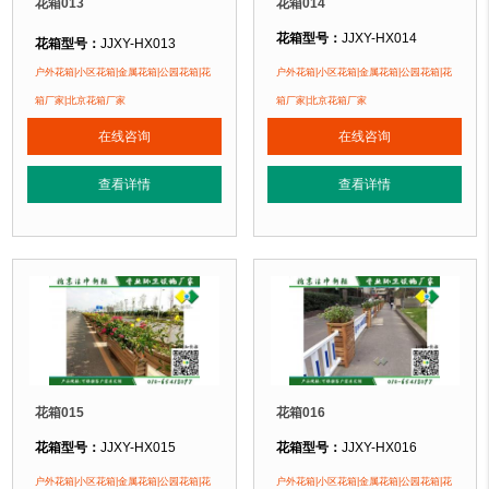
花箱013
花箱014
花箱型号：
JJXY-HX014
花箱型号：
JJXY-HX013
花箱规格：
可根据客户需求定制！
花箱规格：
可根据客户需求定制！
户外花箱|小区花箱|金属花箱|公园花箱|花
户外花箱|小区花箱|金属花箱|公园花箱|花
花箱材质：
金属镂空/铝合金/塑木/防
花箱材质：
金属镂空/铝合金/塑木/防腐木
箱厂家|北京花箱厂家
箱厂家|北京花箱厂家
花箱周期：
现货花箱 即拍即发
花箱周期：
现货花箱 即拍即发
在线咨询
在线咨询
花箱特点：
1、花箱不会对环境产生
花箱特点：
1、花箱不会对环境产生污染。2、花箱在视觉上，线条流畅，外型
正在使用该花箱的部分客户：
正在使用该花箱的部分客户：
查看详情
查看详情
朝阳某小区、苏州某别墅区、海淀某小区
朝阳某小区、苏州某别墅区、海淀某小区....
花箱015
花箱016
花箱型号：
JJXY-HX015
花箱型号：
JJXY-HX016
花箱规格：
可根据客户需求定制！
花箱规格：
可根据客户需求定制！
户外花箱|小区花箱|金属花箱|公园花箱|花
户外花箱|小区花箱|金属花箱|公园花箱|花