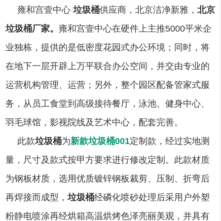
雍和宫壹中心
垃圾桶
供应商，北京洁净新雅，
北京
垃圾桶厂家。
雍和宫壹中心在硬件上主推5000平米企
业独栋，提供的是低密度花园式办公环境；同时，将
在地下一层开辟上万平联合办公空间，并交由专业的
运营机构管理、运营；另外，整个园区配备管家式服
务，从员工食堂到高级接待餐厅，泳池、健身中心、
羽毛球馆，影视院线及艺术中心，配套完善。
此款
垃圾桶
为
新款垃圾桶001
定制款，经过实地测
量，尺寸及款式按甲方要求进行修改定制。此款材质
为钢板材质，
选用优质镀锌钢板裁剪、压制、折弯后
再焊接而成型，
垃圾桶
经磷化喷砂处理后采用户外塑
粉静电喷涂再经烘箱高温烘烤色泽亮丽美观，并具有