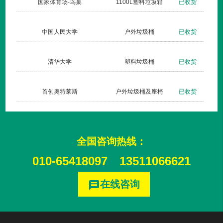
货
国家体育场-鸟巢
1100L塑料垃圾箱
已收货
货
中国人民大学
户外垃圾桶
已收货
货
清华大学
塑料垃圾桶
已收货
货
首创奥特莱斯
户外垃圾桶及座椅
已收货
全国咨询热线：
010-65418097
13511066621
在线咨询
message