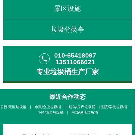
景区设施
垃圾分类亭
010-65418097
phone
13511066621
专业垃圾桶生产厂家
最近合作动态
公园/景区垃圾桶 | 市政/企业垃圾桶 | 建筑/房产垃圾桶 | 医院/学校垃圾桶 |
小区/街道垃圾桶 | 商场/酒店垃圾桶