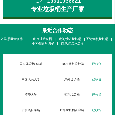
13511066621
专业垃圾桶生产厂家
最近合作动态
公园/景区垃圾桶 | 市政/企业垃圾桶 | 建筑/房产垃圾桶 | 医院/学校垃圾桶 |
小区/街道垃圾桶 | 商场/酒店垃圾桶
货
国家体育场-鸟巢
1100L塑料垃圾箱
已收货
货
中国人民大学
户外垃圾桶
已收货
货
清华大学
塑料垃圾桶
已收货
货
首创奥特莱斯
户外垃圾桶及座椅
已收货