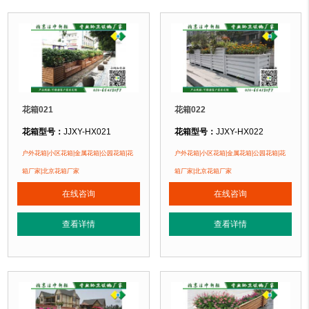
花箱021
花箱022
花箱型号：
JJXY-HX021
花箱型号：
JJXY-HX022
花箱规格：
可根据客户需求定制！
花箱规格：
可根据客户需求定制！
户外花箱|小区花箱|金属花箱|公园花箱|花
户外花箱|小区花箱|金属花箱|公园花箱|花
花箱材质：
金属镂空/铝合金/塑木/防腐木
花箱材质：
金属镂空/铝合金/塑木/防
箱厂家|北京花箱厂家
箱厂家|北京花箱厂家
花箱周期：
现货花箱 即拍即发
花箱周期：
现货花箱 即拍即发
在线咨询
在线咨询
花箱特点：
1、花箱不会对环境产生污染。2、花箱在视觉上，线条流畅，外型
花箱特点：
1、花箱不会对环境产生
正在使用该花箱的部分客户：
正在使用该花箱的部分客户：
查看详情
查看详情
朝阳某小区、苏州某别墅区、海淀某小区....
朝阳某小区、苏州某别墅区、海淀某小区