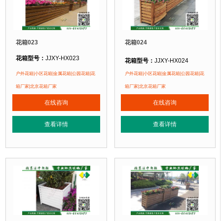
花箱023
花箱024
花箱型号：
JJXY-HX023
花箱型号：
JJXY-HX024
花箱规格：
可根据客户需求定制！
花箱规格：
可根据客户需求定制！
户外花箱|小区花箱|金属花箱|公园花箱|花
户外花箱|小区花箱|金属花箱|公园花箱|花
花箱材质：
金属镂空/铝合金/塑木/防腐木
花箱材质：
金属镂空/铝合金/塑木/防
箱厂家|北京花箱厂家
箱厂家|北京花箱厂家
花箱周期：
现货花箱 即拍即发
花箱周期：
现货花箱 即拍即发
在线咨询
在线咨询
花箱特点：
1、花箱不会对环境产生污染。2、花箱在视觉上，线条流畅，外型
花箱特点：
1、花箱不会对环境产生
正在使用该花箱的部分客户：
正在使用该花箱的部分客户：
查看详情
查看详情
朝阳某小区、苏州某别墅区、海淀某小区....
朝阳某小区、苏州某别墅区、海淀某小区