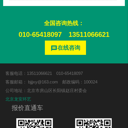
全国咨询热线：
010-65418097
13511066621
在线咨询
message
客服电话：13511066621 010-65418097
客服邮箱：
bjjjxy@163.com
邮政编码：100024
公司地址：北京市房山区长阳镇赵庄村委会
北京龙安环艺
报价直通车