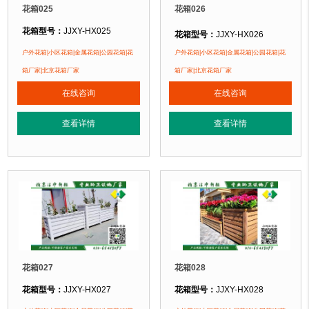
花箱025
花箱026
花箱型号：
JJXY-HX025
花箱型号：
JJXY-HX026
花箱规格：
可根据客户需求定制！
花箱规格：
可根据客户需求定制！
户外花箱|小区花箱|金属花箱|公园花箱|花
户外花箱|小区花箱|金属花箱|公园花箱|花
花箱材质：
金属镂空/铝合金/塑木/防腐木
花箱材质：
金属镂空/铝合金/塑木/防
箱厂家|北京花箱厂家
箱厂家|北京花箱厂家
花箱周期：
现货花箱 即拍即发
花箱周期：
现货花箱 即拍即发
在线咨询
在线咨询
花箱特点：
1、花箱不会对环境产生污染。2、花箱在视觉上，线条流畅，外型
花箱特点：
1、花箱不会对环境产生
正在使用该花箱的部分客户：
正在使用该花箱的部分客户：
查看详情
查看详情
朝阳某小区、苏州某别墅区、海淀某小区....
朝阳某小区、苏州某别墅区、海淀某小区
花箱027
花箱028
花箱型号：
JJXY-HX027
花箱型号：
JJXY-HX028
花箱规格：
可根据客户需求定制！
花箱规格：
可根据客户需求定制！