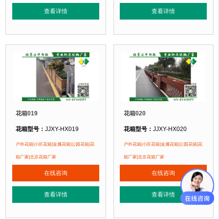
正在使用该花箱的部分客户：
正在使用该花箱的部分客户：
查看详情
查看详情
朝阳某小区、苏州某别墅区、海淀某小区
朝阳某小区、苏州某别墅区、海淀某小区....
花箱019
花箱020
花箱型号：
JJXY-HX019
花箱型号：
JJXY-HX020
花箱规格：
可根据客户需求定制！
花箱规格：
可根据客户需求定制！
户外花箱|小区花箱|金属花箱|公园花箱|花
户外花箱|小区花箱|金属花箱|公园花箱|花
花箱材质：
金属镂空/铝合金/塑木/防腐木
花箱材质：
金属镂空/铝合金/塑木/防
箱厂家|北京花箱厂家
箱厂家|北京花箱厂家
花箱周期：
现货花箱 即拍即发
花箱周期：
现货花箱 即拍即发
在线咨询
在线咨询
花箱特点：
1、花箱不会对环境产生污染。2、花箱在视觉上，线条流畅，外型
花箱特点：
1、花箱不会对环境产生
正在使用该花箱的部分客户：
正在使用该花箱的部分客户：
查看详情
查看详情
朝阳某小区、苏州某别墅区、海淀某小区....
朝阳某小区、苏州某别墅区、海淀某小区