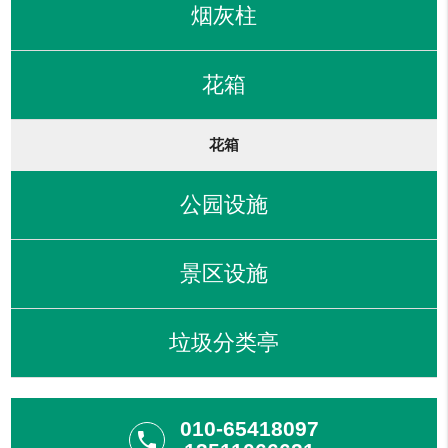
烟灰柱
花箱
花箱
公园设施
景区设施
垃圾分类亭
010-65418097
phone