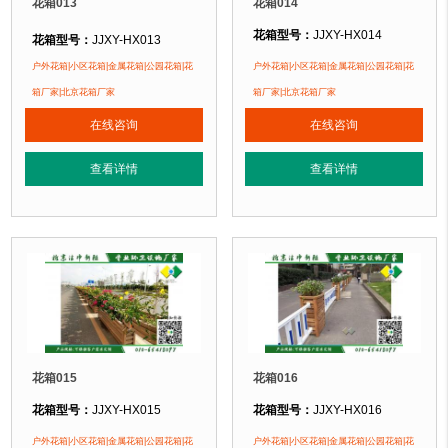
花箱013
花箱014
花箱型号：
JJXY-HX014
花箱型号：
JJXY-HX013
花箱规格：
可根据客户需求定制！
花箱规格：
可根据客户需求定制！
户外花箱|小区花箱|金属花箱|公园花箱|花
户外花箱|小区花箱|金属花箱|公园花箱|花
花箱材质：
金属镂空/铝合金/塑木/防
花箱材质：
金属镂空/铝合金/塑木/防腐木
箱厂家|北京花箱厂家
箱厂家|北京花箱厂家
花箱周期：
现货花箱 即拍即发
花箱周期：
现货花箱 即拍即发
在线咨询
在线咨询
花箱特点：
1、花箱不会对环境产生
花箱特点：
1、花箱不会对环境产生污染。2、花箱在视觉上，线条流畅，外型
正在使用该花箱的部分客户：
正在使用该花箱的部分客户：
查看详情
查看详情
朝阳某小区、苏州某别墅区、海淀某小区
朝阳某小区、苏州某别墅区、海淀某小区....
花箱015
花箱016
花箱型号：
JJXY-HX015
花箱型号：
JJXY-HX016
花箱规格：
可根据客户需求定制！
花箱规格：
可根据客户需求定制！
户外花箱|小区花箱|金属花箱|公园花箱|花
户外花箱|小区花箱|金属花箱|公园花箱|花