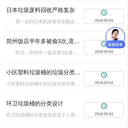
日本垃圾废料回收严格复杂
access_time
2018-05-04
第一次到日本的游客肯定都会觉得这里天蓝水清，城市一尘不染，路上基本见不到任何的垃圾纸屑，“干净”或许是他们对于日本的第一印象。但是，40年前的日本也曾深受严重的环境污染和城市垃圾困扰。日本政府经过几十年的努力，加上国民的高度重视，才使得日本的环境得到了大幅度的改善，干净的环境也成了日本的一张名片。 从20世纪70年代起，日本开始实施垃圾分类。起初，只分可燃和不可燃垃圾，但随着垃圾分类回收利用
郑州饭店半年多被偷3次,竟是室内垃圾桶
access_time
2018-05-04
昨日，郑州市一饭店第3次遭小偷“光顾”，因店员提高警惕仅损失十几元现金，可室内电脑主机、录像设备均遭破坏。金水路派出所治安一中队民警称，3次作案手法相似，同一人作案可能性大。 河南商报见习记者徐方方 失窃 小偷从窗户入室偷窃 “又被偷了！”昨日上午8点50分，店员余女士刚打开饭店办公室的门，就被室内的一片狼藉吓了一跳。 这家饭店位于黄河路与黄河北街交叉口。昨日上午，记者在
小区塑料垃圾桶的垃圾分类及颜色有哪些?
access_time
2018-05-04
小区塑料垃圾桶中的垃圾分类有哪些一、垃圾分类概述垃圾分类是对垃圾收集处置传统方式的改革，是对垃圾进行有效处置的一种科学管理方法。人们面对日益增长的垃圾产量和环境状况恶化的局面，如何通过垃圾分类管理，最大限度地实现垃圾资源利用，减少垃圾处置量，改善生存环境质量，是当前世界各国共同关注的迫切问题之一。二、垃圾分类的种类1、可回收垃圾主要包括废纸、塑料、玻璃、金属和布料五大类。废纸：主要包括报纸、期刊、
环卫垃圾桶的分类设计
access_time
2018-05-04
环卫垃圾桶的分类放置体现了人类为保护家园付诸了实际行动，利用色彩的设计、浅显易懂的图形符号设计、容器的造型设计以及特殊的感光和感应技术等。不同颜色的垃圾桶代表不同的意思，从而视觉效果上大大提高了人们的分类意识和行为，环卫塑料垃圾桶的颜色分为三种：绿色：可回收垃圾：塑料、纸类、玻璃、橡胶、铝制品等；红色：可回收垃圾：食物、纸张、纸盒等；黑色：不可回收垃圾。 从视觉上环卫垃圾桶按形状大体分为：环卫分