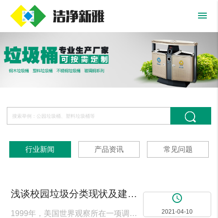
menu
行业新闻
产品资讯
常见问题
浅谈校园垃圾分类现状及建议-北京垃圾桶厂家
access_time
2021-04-10
1999年，美国世界观察所在一项调查报告中指出：“垃圾的回收和再生利用，称得上是21世纪人类最重要的效率革命，这种革命在由工业经济走向知识经济的时代变得更有魅力，因为这是人类为了求生存而寻找持续发展道路所必须采取的步骤。”如今，垃圾对校园环境的消极影响也愈加严重，如何妥善解决校园垃圾，保证优良的工作、学习与生活环境，已经成为高校师生关注的重要问题之一。一、校园垃圾的现状以及垃圾对大学校园环境的影响