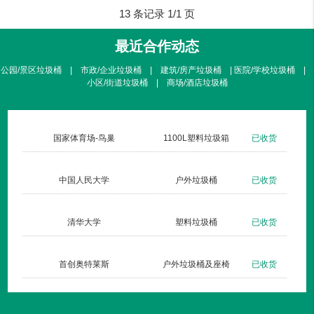
13 条记录 1/1 页
最近合作动态
公园/景区垃圾桶 | 市政/企业垃圾桶 | 建筑/房产垃圾桶 | 医院/学校垃圾桶 |
小区/街道垃圾桶 | 商场/酒店垃圾桶
货
国家体育场-鸟巢
1100L塑料垃圾箱
已收货
货
中国人民大学
户外垃圾桶
已收货
货
清华大学
塑料垃圾桶
已收货
货
首创奥特莱斯
户外垃圾桶及座椅
已收货