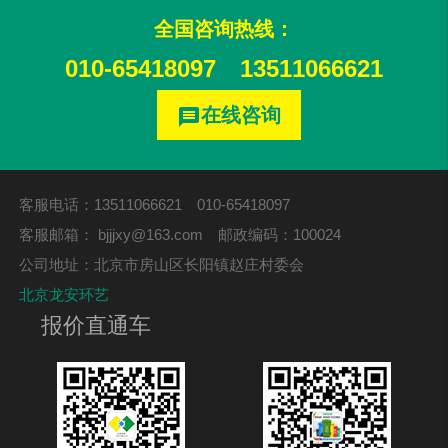
全国咨询热线：
010-65418097
13511066621
在线咨询
message
客服电话：13511066621 010-65418097
客服邮箱：
bjjjxy@163.com
邮政编码：100024
公司地址：北京市房山区长阳镇赵庄村委会
北京龙安环艺
报价直通车