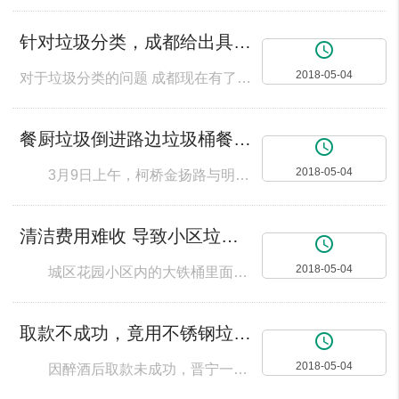
针对垃圾分类，成都给出具体方法
access_time
2018-05-04
对于垃圾分类的问题 成都现在有了具体方法 今日下午召开的市政府常务会议，审议了一项与每个成都人都息息相关的方案——《成都市生活垃圾分类实施方案（2018—2020年）》（送审稿）（简称“实施方案”）。实施方案制定了一系列具体措施，以期到2020年！ 实施方案中明确了成都2020年生活垃圾分类工作总体目标和年度目标1. 总体目标：以可回收物、餐厨垃圾、有害垃
餐厨垃圾倒进路边垃圾桶餐馆老板娘的举动“吃”到了罚款
access_time
2018-05-04
3月9日上午，柯桥金扬路与明珠路附近的重庆老火锅老板娘看到店里的餐厨垃圾比较多，就偷偷把餐厨油污倒进了店附近的生活垃圾桶里。结果被正在巡查的区综合行政执法局执法人员发现，受到200元的处罚。无独有偶，不久前，柯桥湖西路与华宇路附近的铭汇大酒店，因私自处置餐厨垃圾也被执法人员发现。“这家酒店把每天产生的餐厨垃圾当泔水私自处理，是违法行为。”区综合行政执法局执法人员开具了行政处罚决定书，要求铭汇大
清洁费用难收 导致小区垃圾无人清理
access_time
2018-05-04
城区花园小区内的大铁桶里面的垃圾，已堆积多天，至今无人处理，严重影响了生活环境。对此，该小区垃圾公司负责人表示，垃圾未及时清理主要是垃圾费难收，无钱支付清理费用造成的。目前，该负责人也表态，将尽快清理垃圾。 上午11点左右，来到华尔街惜缘小区。小区共有4排楼，进入大门就可以看到一大堆垃圾。小区内两个大垃圾桶，早被塞得满满的，装不下的垃圾，便被丢在了垃圾桶脚下。虽然天气变凉，但垃圾堆仍散发出阵
取款不成功，竟用不锈钢垃圾桶出气
access_time
2018-05-04
因醉酒后取款未成功，晋宁一男子竟然用垃圾桶猛力砸坏取款机。1月1日，该“猛男”被送进拘留所。寒冷的冬日喝点小酒正好暖暖身子，但是酒一喝多了就容易办错事。魏某某就是在饮酒之后去自助银行迷迷糊糊的取钱，喝醉了的他未能正确操作自助取款机，导致自己未能成功办理取款业务，一时气愤竟然用不锈钢垃圾桶将银行的 ATM机给砸了，魏某某毁坏公共财物是要付出代价的啊。 2017年1月1日22时许，晋宁警方接到报