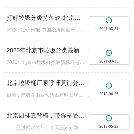
打好垃圾分类持久战-北京垃圾桶厂家全力参与
access_time
2021-03-21
来源：经济日报-中国经济网近日，北京市城市管理委员会公布了一批生活垃圾分类示范小区（村）名单，截至目前，北京全市已有366个垃圾分类示范小区（村）。作为城市管理的基础单元，社区也是生活垃圾的主要产生地。垃圾分类看似小事，做好却并不容易。记者随机走访了部分小区，发现经过一段时间的宣传和建设，居民对垃圾分类的知晓度维持了较高水平，实际参与度明显提升，但问题依然存在。“小机关”关乎大民生垃圾分类亭站设置
2020年北京市垃圾分类最新标准是什么？垃圾桶厂家一图带你了解
access_time
2021-03-15
2020年北京市垃圾分类最新标准是什么？北京垃圾桶厂家带你一张图了解 2020年5月1日，新修订的《北京市生活垃圾管理条例》正式施行，这标志着北京的垃圾分类由倡导转化为法定义务。新规规定，北京市生活垃圾分为四类，分别是可回收物、厨余垃圾、有害垃圾及其他垃圾。 垃圾分类已由倡导上升到强制，落实《北
北京垃圾桶厂家呼吁莫让分类垃圾桶形同虚设
access_time
2018-06-26
日前，笔者在山西长治出差时发现，一些分类垃圾桶并未使用到位，绝大多数人都没能将垃圾按照可回收与不可回收分别投放，而是哪个垃圾桶离得近，就扔进哪个垃圾桶。很多分类垃圾桶“形同虚设”，成为摆设。 究竟是什么阻碍了城市生活垃圾的分类推广？笔者认为，就政府层面而言，有的没有制定详细的分类标准，导致居民不清楚如何分类；有的没有建立完备的垃圾回收体系，使各种垃圾经过分类后很难进入不同的资源回收产业中；有的没
北京园林靠背椅，带你享受那美好的春日光景
access_time
2018-05-22
已过雨水时节，春天正渐渐向我们靠近。虽然天气依旧略显寒意，但偶有的初春暖阳，还是想让我们脱去厚厚棉衣的束缚，享受轻松自在的阳光、蓝天、白云。 人们喜欢在温暖的春日午后出门踏青，因为那颗冬眠已久的心禁不住春的诱惑，想要感受自然的不尽魅力。我们喜欢春的温暖，春的绿色，更喜欢春带给我们的盎然生机，轻松畅快。 白日放歌须纵酒，青春作伴好还乡。春的脚步总是匆匆，何不珍惜这短暂的美好休憩时光，尽享安然