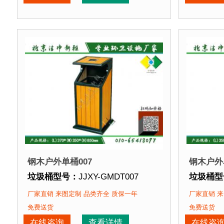
垃圾桶特点：
选用优质镀锌钢板裁剪、压制、折弯后
垃圾桶特
正在使用该垃圾桶的部分客户：
正在使用
北京某公园
、北京某大学、北京某小区....
北京某公
钢木户外单桶007
钢木户外
垃圾桶型号：
JJXY-GMDT007
垃圾桶型
垃圾桶规格：
长370mm 宽350mm 高850mm
垃圾桶规
厂家直销 来图定制 品类齐全 质保一年
厂家直销 来
垃圾桶材质：
镀锌钢板+优质防腐木
垃圾桶材
免费送货
免费送货
垃圾桶周期：
3-7天 厂家直销 来图定制
垃圾桶周
在线咨询
查看详情
在线咨