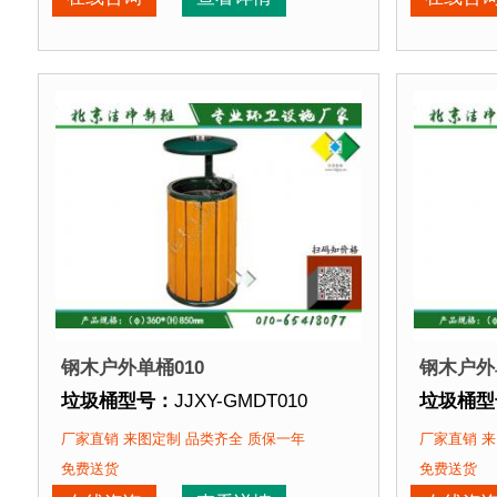
垃圾桶特点：
选用优质镀锌钢板裁剪、压制、折弯后
垃圾桶特
正在使用该垃圾桶的部分客户：
正在使用
北京某公园
、北京某大学、北京某小区....
北京某公
钢木户外单桶010
钢木户外
垃圾桶型号：
JJXY-GMDT010
垃圾桶型
垃圾桶规格：
直径360mm 高850mm
垃圾桶规
厂家直销 来图定制 品类齐全 质保一年
厂家直销 来
垃圾桶材质：
镀锌钢板+优质防腐木
垃圾桶材
免费送货
免费送货