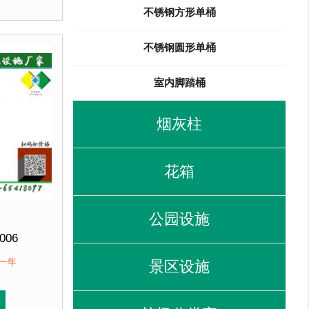
喷涂再经烘箱高温烘烤色泽亮丽美观，并具有防潮、防腐、
垃圾桶经磷化喷砂处理后采用户外塑粉静电喷涂再经烘箱高
锌钢板裁剪、压制、折弯后再焊接而成型，垃圾桶经磷化喷
不锈钢方形单桶
客户：
北京某小区....
不锈钢圆形单桶
室内脚踏桶
烟灰柱
花箱
公园设施
006
320mm 高755mm
保一年
景区设施
优质防腐木
直销 来图定制