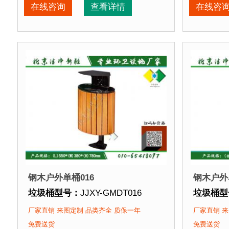
垃圾桶周期：
3-7天 厂家直销 来图定制
垃圾桶周
在线咨询
查看详情
在线咨
垃圾桶特点：
选用优质镀锌钢板裁剪、压制、折弯后
垃圾桶特
正在使用该垃圾桶的部分客户：
正在使用
北京某公园
、北京某大学、北京某小区....
北京某公
钢木户外单桶016
钢木户外
垃圾桶型号：
JJXY-GMDT016
垃圾桶型
垃圾桶规格：
长550mm 宽380mm 高780mm
垃圾桶规
厂家直销 来图定制 品类齐全 质保一年
厂家直销 来
垃圾桶材质：
镀锌钢板+优质防腐木
垃圾桶材
免费送货
免费送货