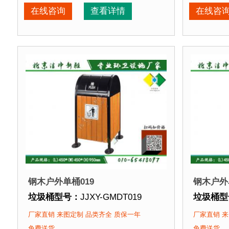
垃圾桶周期：
3-7天 厂家直销 来图定制
垃圾桶周
在线咨询
查看详情
在线咨
垃圾桶特点：
选用优质镀锌钢板裁剪、压制、折弯后
垃圾桶特
正在使用该垃圾桶的部分客户：
正在使用
北京某公园
、北京某大学、北京某小区....
北京某公
钢木户外单桶019
钢木户外
垃圾桶型号：
JJXY-GMDT019
垃圾桶型
垃圾桶规格：
长450mm 宽450mm 高950mm
垃圾桶规
厂家直销 来图定制 品类齐全 质保一年
厂家直销 来
垃圾桶材质：
镀锌钢板+优质防腐木
垃圾桶材
免费送货
免费送货