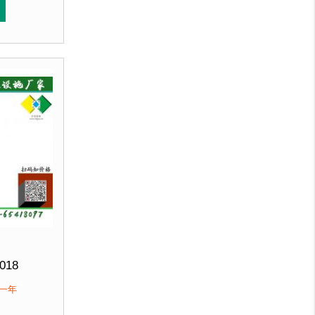
直销 来图定制
喷涂再经烘箱高温烘烤色泽亮丽美观，并具有防潮、防腐、
垃圾桶经磷化喷砂处理后采用户外塑粉静电喷涂再经烘箱高
锌钢板裁剪、压制、折弯后再焊接而成型，垃圾桶经磷化喷
客户：
北京某小区....
018
 高900mm
保一年
优质防腐木