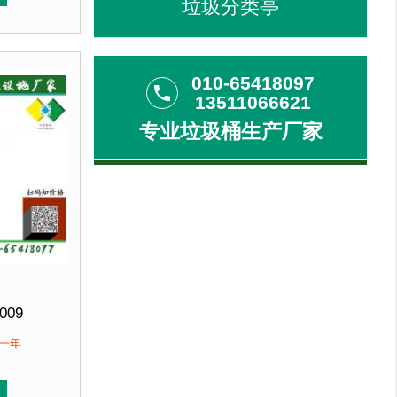
垃圾分类亭
喷涂再经烘箱高温烘烤色泽亮丽美观，并具有防潮、防腐、
垃圾桶经磷化喷砂处理后采用户外塑粉静电喷涂再经烘箱高
锌钢板裁剪、压制、折弯后再焊接而成型，垃圾桶经磷化喷
客户：
北京某小区....
010-65418097
phone
13511066621
专业垃圾桶生产厂家
009
350mm 高800mm
保一年
优质防腐木
直销 来图定制