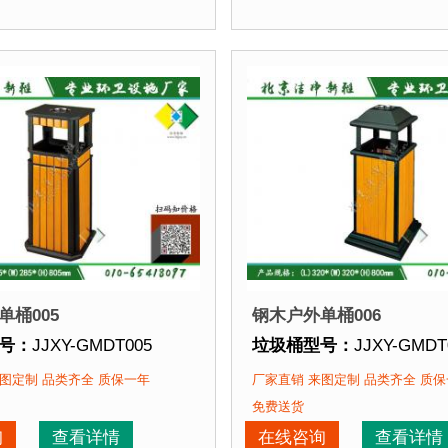
再焊接而成型，垃圾桶经磷化喷砂处理后采用户外塑粉静电
点：
选用优质镀锌钢板裁剪、压制、折弯后再焊接而成型，
垃圾桶特点：
选用优质镀
该垃圾桶的部分客户：
正在使用该垃圾桶的部分
园
、北京某大学、北京某小区....
北京某公园
、北京某大学、
单桶005
钢木户外单桶006
号：
JJXY-GMDT005
垃圾桶型号：
JJXY-GMDT
格：
长335mm 宽285mm 高805mm
垃圾桶规格：
长320mm 宽
图定制 品类齐全 质保一年
厂家直销 来图定制 品类齐全 质
质：
镀锌钢板+优质防腐木
垃圾桶材质：
镀锌钢板+
免费送货
期：
3-7天 厂家直销 来图定制
垃圾桶周期：
3-7天 厂家
询
查看详情
在线咨询
查看详情