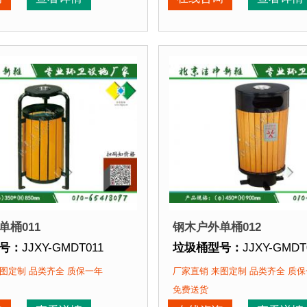
再焊接而成型，垃圾桶经磷化喷砂处理后采用户外塑粉静电
点：
选用优质镀锌钢板裁剪、压制、折弯后再焊接而成型，
垃圾桶特点：
选用优质镀
该垃圾桶的部分客户：
正在使用该垃圾桶的部分
园
、北京某大学、北京某小区....
北京某公园
、北京某大学、
单桶011
钢木户外单桶012
号：
JJXY-GMDT011
垃圾桶型号：
JJXY-GMDT
格：
直径350mm 高850mm
垃圾桶规格：
直径450mm
图定制 品类齐全 质保一年
厂家直销 来图定制 品类齐全 质
质：
镀锌钢板+优质防腐木
垃圾桶材质：
镀锌钢板+
免费送货