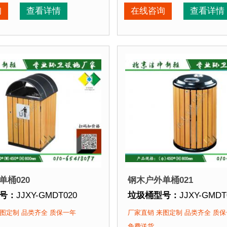
期：
3-7天 厂家直销 来图定制
垃圾桶周期：
3-7天 厂家
询
查看详情
在线咨询
查看详情
再焊接而成型，垃圾桶经磷化喷砂处理后采用户外塑粉静电
点：
选用优质镀锌钢板裁剪、压制、折弯后再焊接而成型，
垃圾桶特点：
选用优质镀
该垃圾桶的部分客户：
正在使用该垃圾桶的部分
园
、北京某大学、北京某小区....
北京某公园
、北京某大学、
单桶020
钢木户外单桶021
号：
JJXY-GMDT020
垃圾桶型号：
JJXY-GMDT
格：
长450mm 宽450mm 高800mm
垃圾桶规格：
直径450mm
图定制 品类齐全 质保一年
厂家直销 来图定制 品类齐全 质
质：
镀锌钢板+优质防腐木
垃圾桶材质：
镀锌钢板+
免费送货