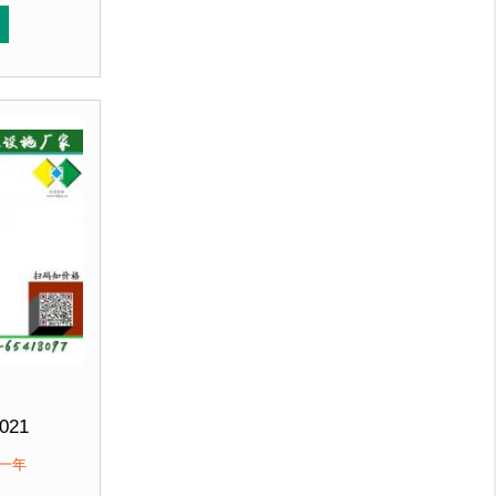
直销 来图定制
喷涂再经烘箱高温烘烤色泽亮丽美观，并具有防潮、防腐、
垃圾桶经磷化喷砂处理后采用户外塑粉静电喷涂再经烘箱高
锌钢板裁剪、压制、折弯后再焊接而成型，垃圾桶经磷化喷
客户：
北京某小区....
021
 高800mm
保一年
优质防腐木