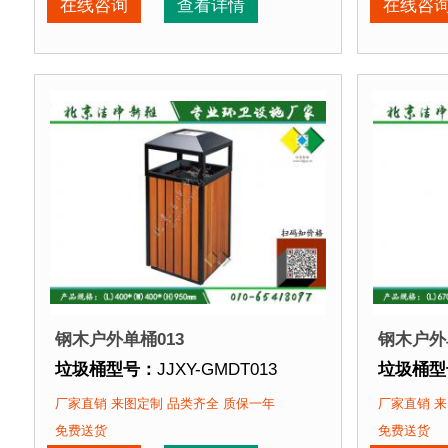
垃圾桶周期：
3-7天 厂家直销 来图定制
垃圾桶周
在线咨询
查看详情
在线咨
垃圾桶特点：
选用优质镀锌钢板裁剪、压制、折弯后
垃圾桶特
正在使用该垃圾桶的部分客户：
正在使用
北京某公园
、北京某大学、北京某小区....
北京某公
钢木户外单桶013
钢木户外
垃圾桶型号：
JJXY-GMDT013
垃圾桶型
垃圾桶规格：
长400mm 宽400mm 高950mm
垃圾桶规
厂家直销 来图定制 品类齐全 质保一年
厂家直销 来
垃圾桶材质：
镀锌钢板+优质防腐木
垃圾桶材
免费送货
免费送货