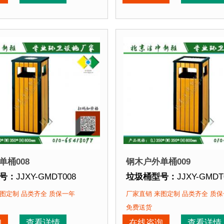
再焊接而成型，垃圾桶经磷化喷砂处理后采用户外塑粉静电
点：
选用优质镀锌钢板裁剪、压制、折弯后再焊接而成型，
垃圾桶特点：
选用优质镀
该垃圾桶的部分客户：
正在使用该垃圾桶的部分
园
、北京某大学、北京某小区....
北京某公园
、北京某大学、
单桶008
钢木户外单桶009
号：
JJXY-GMDT008
垃圾桶型号：
JJXY-GMDT
格：
长350mm 宽350mm 高800mm
垃圾桶规格：
长350mm 宽
图定制 品类齐全 质保一年
厂家直销 来图定制 品类齐全 质
质：
镀锌钢板+优质防腐木
垃圾桶材质：
镀锌钢板+
免费送货
期：
3-7天 厂家直销 来图定制
垃圾桶周期：
3-7天 厂家
询
查看详情
在线咨询
查看详情