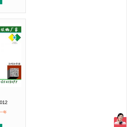
喷涂再经烘箱高温烘烤色泽亮丽美观，并具有防潮、防腐、
垃圾桶经磷化喷砂处理后采用户外塑粉静电喷涂再经烘箱高
锌钢板裁剪、压制、折弯后再焊接而成型，垃圾桶经磷化喷
客户：
北京某小区....
012
 高900mm
保一年
优质防腐木