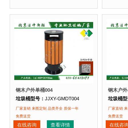
垃圾桶特点：
选用优质镀锌钢板裁剪、压制、折弯后
垃圾桶特
正在使用该垃圾桶的部分客户：
正在使用
北京某公园
、北京某大学、北京某小区....
北京某公
钢木户外单桶004
钢木户外
垃圾桶型号：
JJXY-GMDT004
垃圾桶型
垃圾桶规格：
直径400mm 高935mm
垃圾桶规
厂家直销 来图定制 品类齐全 质保一年
厂家直销 来
垃圾桶材质：
镀锌钢板+优质防腐木
垃圾桶材
免费送货
免费送货
垃圾桶周期：
3-7天 厂家直销 来图定制
垃圾桶周
在线咨询
查看详情
在线咨