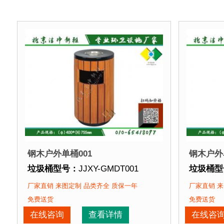
钢木户外单桶001
钢木户外
垃圾桶型号：
JJXY-GMDT001
垃圾桶型
垃圾桶规格：
直径400mm 高755mm
垃圾桶规
厂家直销 来图定制 品类齐全 质保一年
厂家直销 来
垃圾桶材质：
镀锌钢板+优质防腐木
垃圾桶材
免费送货
免费送货
垃圾桶周期：
3-7天 厂家直销 来图定制
垃圾桶周
在线咨询
查看详情
在线咨