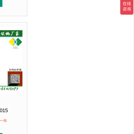
直销 来图定制
喷涂再经烘箱高温烘烤色泽亮丽美观，并具有防潮、防腐、
垃圾桶经磷化喷砂处理后采用户外塑粉静电喷涂再经烘箱高
锌钢板裁剪、压制、折弯后再焊接而成型，垃圾桶经磷化喷
客户：
北京某小区....
015
380mm 高780mm
保一年
优质防腐木