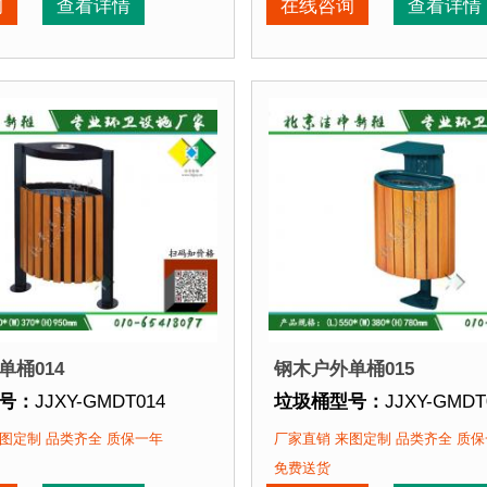
期：
3-7天 厂家直销 来图定制
垃圾桶周期：
3-7天 厂家
询
查看详情
在线咨询
查看详情
再焊接而成型，垃圾桶经磷化喷砂处理后采用户外塑粉静电
点：
选用优质镀锌钢板裁剪、压制、折弯后再焊接而成型，
垃圾桶特点：
选用优质镀
该垃圾桶的部分客户：
正在使用该垃圾桶的部分
园
、北京某大学、北京某小区....
北京某公园
、北京某大学、
单桶014
钢木户外单桶015
号：
JJXY-GMDT014
垃圾桶型号：
JJXY-GMDT
格：
长670mm 宽370mm 高950mm
垃圾桶规格：
长550mm 宽
图定制 品类齐全 质保一年
厂家直销 来图定制 品类齐全 质
质：
镀锌钢板+优质防腐木
垃圾桶材质：
镀锌钢板+
免费送货