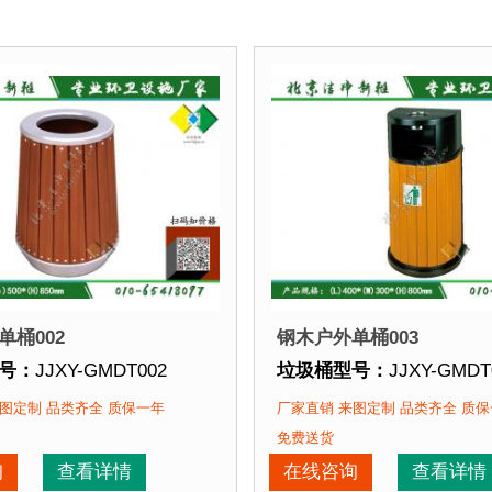
单桶002
钢木户外单桶003
号：
JJXY-GMDT002
垃圾桶型号：
JJXY-GMDT
格：
直径500mm 高850mm
垃圾桶规格：
长400mm 宽
图定制 品类齐全 质保一年
厂家直销 来图定制 品类齐全 质
质：
镀锌钢板+优质防腐木
垃圾桶材质：
镀锌钢板+
免费送货
期：
3-7天 厂家直销 来图定制
垃圾桶周期：
3-7天 厂家
询
查看详情
在线咨询
查看详情