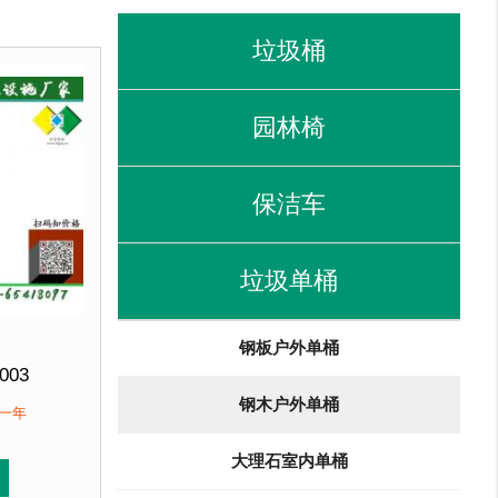
垃圾桶
园林椅
保洁车
垃圾单桶
钢板户外单桶
003
钢木户外单桶
300mm 高800mm
保一年
优质防腐木
大理石室内单桶
直销 来图定制