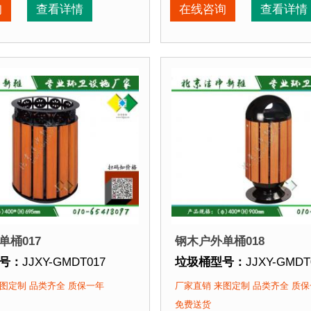
期：
3-7天 厂家直销 来图定制
垃圾桶周期：
3-7天 厂家
询
查看详情
在线咨询
查看详情
再焊接而成型，垃圾桶经磷化喷砂处理后采用户外塑粉静电
点：
选用优质镀锌钢板裁剪、压制、折弯后再焊接而成型，
垃圾桶特点：
选用优质镀
该垃圾桶的部分客户：
正在使用该垃圾桶的部分
园
、北京某大学、北京某小区....
北京某公园
、北京某大学、
单桶017
钢木户外单桶018
号：
JJXY-GMDT017
垃圾桶型号：
JJXY-GMDT
格：
直径400mm 高695mm
垃圾桶规格：
直径400mm
图定制 品类齐全 质保一年
厂家直销 来图定制 品类齐全 质
质：
镀锌钢板+优质防腐木
垃圾桶材质：
镀锌钢板+
免费送货