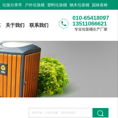
：
垃圾分类亭
户外垃圾桶
塑料垃圾桶
钢木垃圾桶
园林座椅
010-65418097
13511066621
phone
态
关于我们
联系我们
专业垃圾桶生产厂家