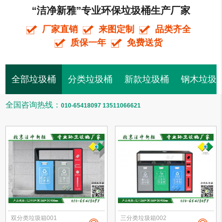
“洁净新雅”专业环保垃圾桶生产厂家
厂家直销
来图定制
品类齐全
质保一年
免费送货
全部垃圾桶
分类垃圾桶
新款垃圾桶
钢木垃圾
全国咨询热线：
010-65418097 13511066621
双分类垃圾箱001
三分类垃圾箱002