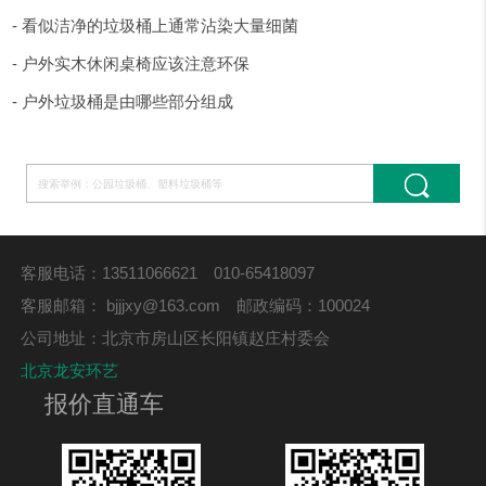
- 看似洁净的垃圾桶上通常沾染大量细菌
- 户外实木休闲桌椅应该注意环保
- 户外垃圾桶是由哪些部分组成
客服电话：13511066621 010-65418097
客服邮箱：
bjjjxy@163.com
邮政编码：100024
公司地址：北京市房山区长阳镇赵庄村委会
北京龙安环艺
报价直通车