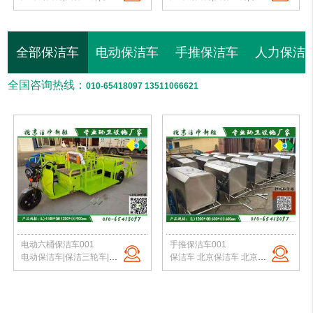
全部保洁车
电动保洁车
手推保洁车
人力保洁
全国咨询热线：
010-65418097 13511066621
电动六桶保洁车001
手推保洁车001
电动保洁车|保洁三轮车|电动六桶保洁车|小区垃圾转运车|北京保洁车厂家
保洁车 北京保洁车 北京保洁车厂家 人力保洁车 手推保洁车 电动保洁车