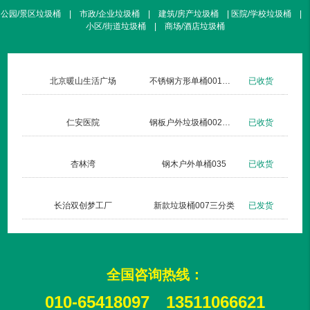
公园/景区垃圾桶 | 市政/企业垃圾桶 | 建筑/房产垃圾桶 | 医院/学校垃圾桶 |
小区/街道垃圾桶 | 商场/酒店垃圾桶
北京暖山生活广场
不锈钢方形单桶001定制款
已收货
仁安医院
钢板户外垃圾桶002玫瑰金
已收货
杏林湾
钢木户外单桶035
已收货
长治双创梦工厂
新款垃圾桶007三分类
已发货
全国咨询热线：
010-65418097
13511066621