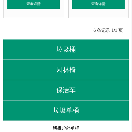
垃圾桶周期：
3-7天 厂家直销 来图定制
垃圾桶特点：
1、全桶采用加厚不锈
查看详情
查看详情
垃圾桶特点：
1、全桶采用加厚不锈钢板，塑粉喷塑使用寿命为其它垃圾桶3倍
正在使用该垃圾桶的部分客户：
正在使用该垃圾桶的部分客户：
北京某商场、北京某展览馆、北京某
北京某商场、北京某展览馆、北京某图书馆等
6 条记录 1/1 页
垃圾桶
园林椅
保洁车
垃圾单桶
钢板户外单桶