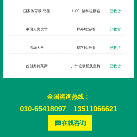
货
国家体育场-鸟巢
1100L塑料垃圾箱
已收货
货
中国人民大学
户外垃圾桶
已收货
货
清华大学
塑料垃圾桶
已收货
货
首创奥特莱斯
户外垃圾桶及座椅
已收货
全国咨询热线：
010-65418097
13511066621
在线咨询
message