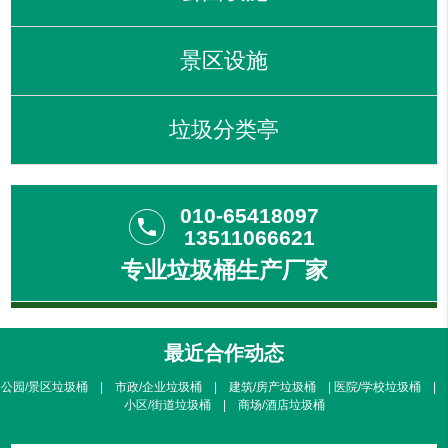
景区设施
垃圾分类亭
010-65418097
phone
13511066621
专业垃圾桶生产厂家
最近合作动态
公园/景区垃圾桶 | 市政/企业垃圾桶 | 建筑/房产垃圾桶 | 医院/学校垃圾桶 |
小区/街道垃圾桶 | 商场/酒店垃圾桶