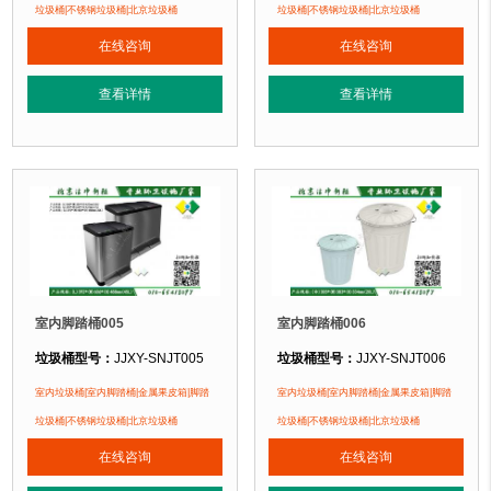
(Φ)290*(W)489*(H)362mm(20L)
(Φ)290*(W)502*(H)360
垃圾桶|不锈钢垃圾桶|北京垃圾桶
垃圾桶|不锈钢垃圾桶|北京垃圾桶
(Φ)290*(W)695*(H)362mm(30L)
(Φ)290*(W)708*(H)360mm
在线咨询
在线咨询
垃圾桶材质：
不锈钢板
垃圾桶材质：
不锈钢板
垃圾桶周期：
3-7天 厂家直销 来图定制
垃圾桶周期：
3-7天 厂家直销 来图定
查看详情
查看详情
垃圾桶特点：
1、全桶采用加厚不锈钢板，塑粉喷塑使用寿命为其它垃圾桶3倍
垃圾桶特点：
1、全桶采用加厚不锈
正在使用该垃圾桶的部分客户：
正在使用该垃圾桶的部分客户：
北京某商场、北京某展览馆、北京某图书馆等
北京某商场、北京某展览馆、北京某
室内脚踏桶005
室内脚踏桶006
垃圾桶型号：
JJXY-SNJT005
垃圾桶型号：
JJXY-SNJT006
垃圾桶规格：
(L)340*(W)356*(H)437mm(18L)
垃圾桶规格：
(Φ)305*(W)383*(H)3
室内垃圾桶|室内脚踏桶|金属果皮箱|脚踏
室内垃圾桶|室内脚踏桶|金属果皮箱|脚踏
(L)340*(W)528*(H)437mm(27L)
(Φ)186*(W)232*(H)200mm
垃圾桶|不锈钢垃圾桶|北京垃圾桶
垃圾桶|不锈钢垃圾桶|北京垃圾桶
(L)392*(W)408*(H)488mm(30L)
垃圾桶材质：
不锈钢板
在线咨询
在线咨询
垃圾桶材质：
不锈钢板
垃圾桶周期：
3-7天 厂家直销 来图定