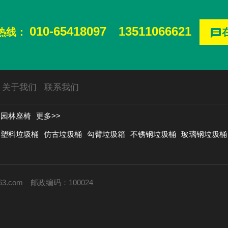
010-65418097
13511066621
热线：
message
关于我们
联系我们
园林座椅
更多>>
塑料垃圾桶
仿古垃圾桶
勾臂垃圾箱
不锈钢垃圾桶
玻璃钢垃圾桶
63.com
邮政编码：100024