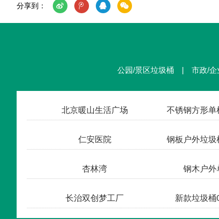
分享到：
公园/景区垃圾桶 | 市政/企
北京暖山生活广场
仁安医院
杏林湾
钢木户外单
长治双创梦工厂
新款垃圾桶0