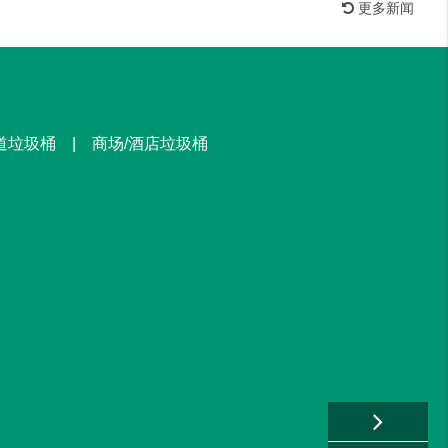
更多新闻
街道垃圾桶 | 商场/酒店垃圾桶
1100L塑料垃圾箱
已收货
户外垃圾桶
已收货
塑料垃圾桶
已收货
户外垃圾桶及座椅
已收货