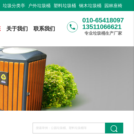
：
垃圾分类亭
户外垃圾桶
塑料垃圾桶
钢木垃圾桶
园林座椅
010-65418097
13511066621
phone
态
关于我们
联系我们
专业垃圾桶生产厂家