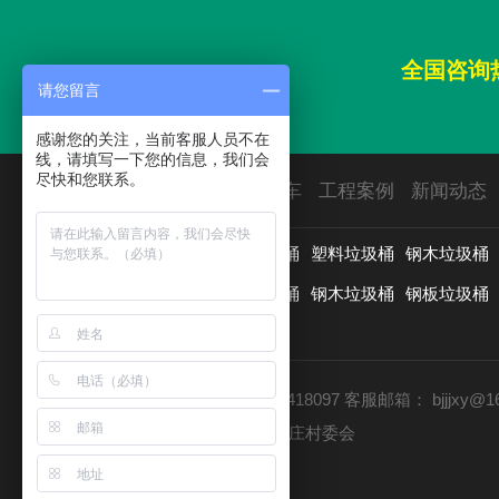
全国咨询
请您留言
感谢您的关注，当前客服人员不在
线，请填写一下您的信息，我们会
尽快和您联系。
首页
垃圾桶
园林椅
保洁车
工程案例
新闻动态
用途分类：
垃圾分类亭
户外垃圾桶
塑料垃圾桶
钢木垃圾桶
材质分类：
分类垃圾桶
新款垃圾桶
钢木垃圾桶
钢板垃圾桶
铸铝垃圾桶
更多>>
客服电话：13511066621 010-65418097
客服邮箱：
bjjjxy@1
公司地址：北京市房山区长阳镇赵庄村委会
北京龙安环艺