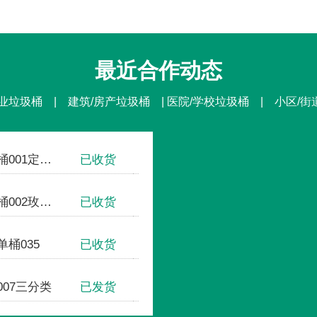
最近合作动态
业垃圾桶 | 建筑/房产垃圾桶 | 医院/学校垃圾桶 | 小区/
不锈钢方形单桶001定制款
已收货
国家体育场-鸟巢
钢板户外垃圾桶002玫瑰金
已收货
中国人民大学
桶035
已收货
清华大学
07三分类
已发货
首创奥特莱斯