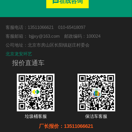
在线咨询
message
客服电话：13511066621 010-65418097
客服邮箱：
bjjjxy@163.com
邮政编码：100024
公司地址：北京市房山区长阳镇赵庄村委会
北京龙安环艺
报价直通车
垃圾桶客服
保洁车客服
厂长报价：13511066621