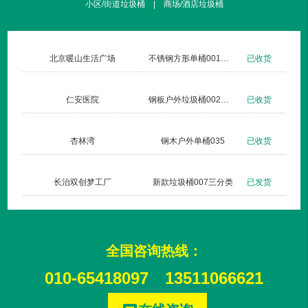
小区/街道垃圾桶 | 商场/酒店垃圾桶
北京暖山生活广场
不锈钢方形单桶001定制款
已收货
仁安医院
钢板户外垃圾桶002玫瑰金
已收货
杏林湾
钢木户外单桶035
已收货
长治双创梦工厂
新款垃圾桶007三分类
已发货
全国咨询热线：
010-65418097
13511066621