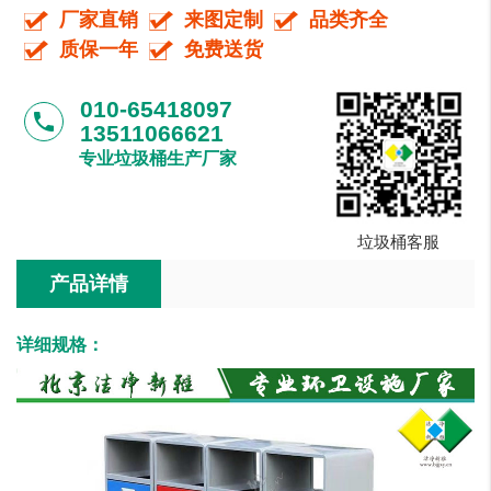
厂家直销
来图定制
品类齐全
质保一年
免费送货
010-65418097
phone
13511066621
专业垃圾桶生产厂家
垃圾桶客服
产品详情
详细规格：