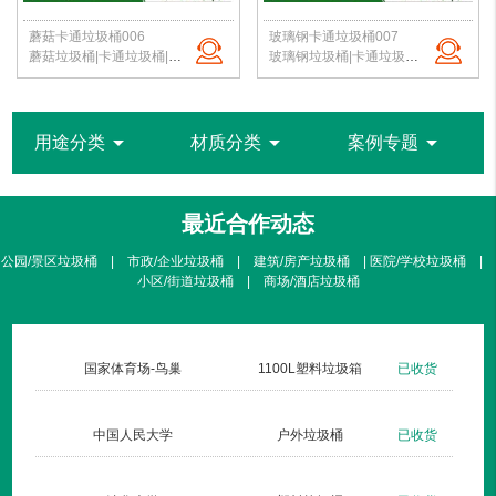
蘑菇卡通垃圾桶006
玻璃钢卡通垃圾桶007
蘑菇垃圾桶|卡通垃圾桶|校园垃圾桶|幼儿园果皮箱|垃圾桶定制|北京洁净新雅
玻璃钢垃圾桶|卡通垃圾桶|校园垃圾桶|幼儿园果皮箱|垃圾桶定制|北京洁净新雅
arrow_drop_down
arrow_drop_down
arrow_drop_down
用途分类
材质分类
案例专题
最近合作动态
公园/景区垃圾桶 | 市政/企业垃圾桶 | 建筑/房产垃圾桶 | 医院/学校垃圾桶 |
小区/街道垃圾桶 | 商场/酒店垃圾桶
货
国家体育场-鸟巢
1100L塑料垃圾箱
已收货
货
中国人民大学
户外垃圾桶
已收货