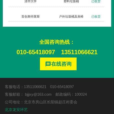
货
清华大学
塑料垃圾桶
已收货
货
首创奥特莱斯
户外垃圾桶及座椅
已收货
全国咨询热线：
010-65418097
13511066621
在线咨询
message
客服电话：13511066621 010-65418097
客服邮箱：
bjjjxy@163.com
邮政编码：100024
公司地址：北京市房山区长阳镇赵庄村委会
北京龙安环艺