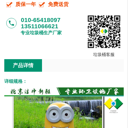
质保一年
免费送货
010-65418097
phone
13511066621
专业垃圾桶生产厂家
垃圾桶客服
产品详情
详细规格：