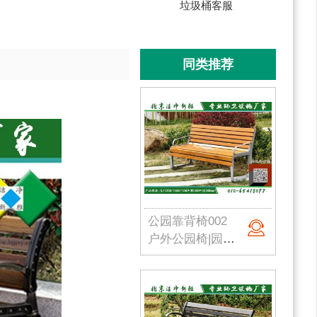
垃圾桶客服
同类推荐
公园靠背椅002
户外公园椅|园林座椅|小区路椅|公园长椅|校园户外椅|洁净新雅 定制批发