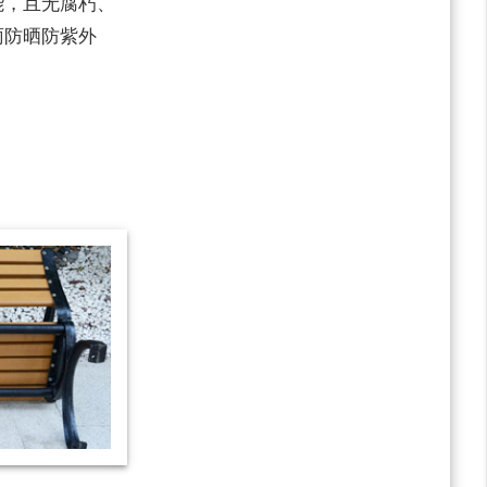
能，且无腐朽、
雨防晒防紫外
。