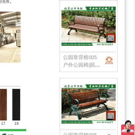
公园靠背椅005
户外公园椅|园林座椅|小区路椅|公园长椅|校园户外椅|洁净新雅 定制批发