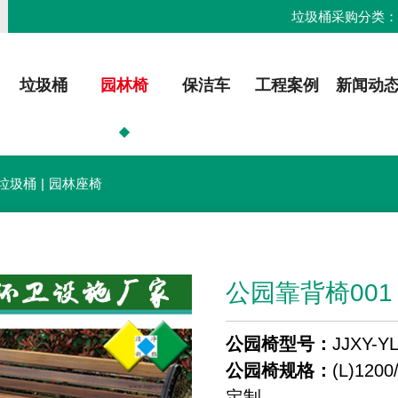
垃圾桶采购分类
垃圾桶
园林椅
保洁车
工程案例
新闻动
垃圾桶
|
园林座椅
公园靠背椅001
公园椅型号：
JJXY-Y
公园椅规格：
(L)120
定制