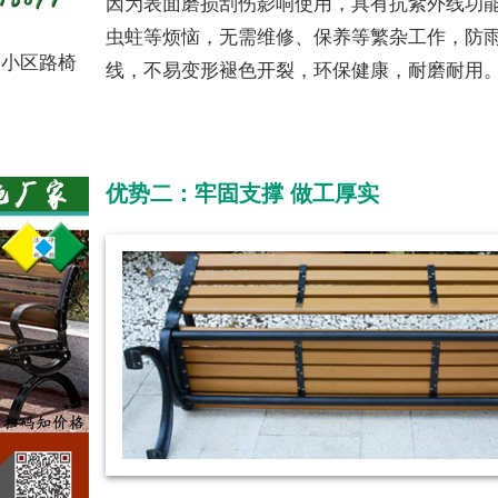
因为表面磨损刮伤影响使用，具有抗紫外线功
虫蛀等烦恼，无需维修、保养等繁杂工作，防
、小区路椅
线，不易变形褪色开裂，环保健康，耐磨耐用
优势二：牢固支撑 做工厚实