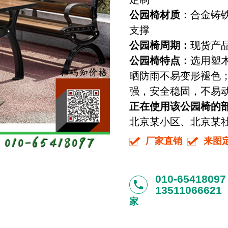
公园椅材质：
合金铸
支撑
公园椅周期：
现货产品
公园椅特点：
选用塑
晒防雨不易变形褪色
强，安全稳固，不易
正在使用该公园椅的
北京某小区、北京某社区
厂家直销
来图
010-65418097
phone
13511066621
家