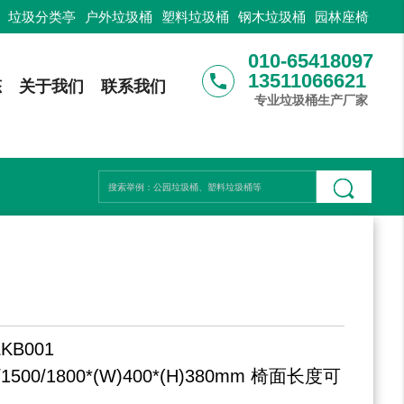
：
垃圾分类亭
户外垃圾桶
塑料垃圾桶
钢木垃圾桶
园林座椅
010-65418097
13511066621
phone
态
关于我们
联系我们
专业垃圾桶生产厂家
LKB001
0/1500/1800*(W)400*(H)380mm 椅面长度可