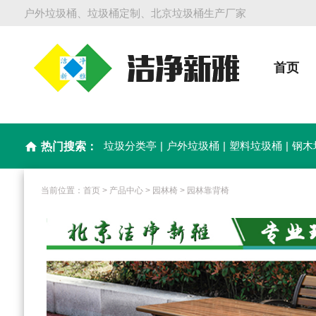
户外垃圾桶、垃圾桶定制、北京垃圾桶生产厂家
首页
垃圾分类亭
|
户外垃圾桶
|
塑料垃圾桶
|
钢木
home
热门搜索：
当前位置：
首页
>
产品中心
>
园林椅
>
园林靠背椅