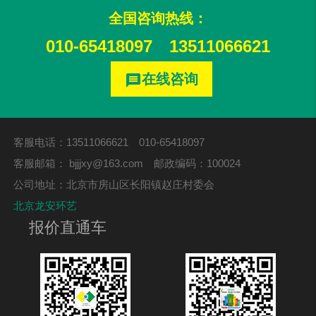
全国咨询热线：
010-65418097
13511066621
在线咨询
message
客服电话：13511066621 010-65418097
客服邮箱：
bjjjxy@163.com
邮政编码：100024
公司地址：北京市房山区长阳镇赵庄村委会
北京龙安环艺
报价直通车