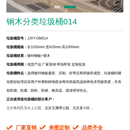
钢木分类垃圾桶014
垃圾桶型号：
JJXY-GM014
垃圾桶规格：
长1030mm 宽420mm 高1000mm
垃圾桶材质：
镀锌钢板+塑木
垃圾桶周期：
现货产品 厂家直销 即拍即发 定制批发
垃圾桶特点：
选用镀锌钢板裁剪、压制、折弯后再焊接而成型，垃圾桶经磷
化喷砂处理后采用户外塑粉静电喷涂再经烘箱高温烘烤色泽亮丽美观，并具
有防潮、防腐、防蛀、防锈、耐高温、易清理等特点。
正在使用该垃圾桶的部分客户：
北京奥利匹克水上公园
、北京玉渊潭公园、北京某小区....
厂家直销
来图定制
品类齐全