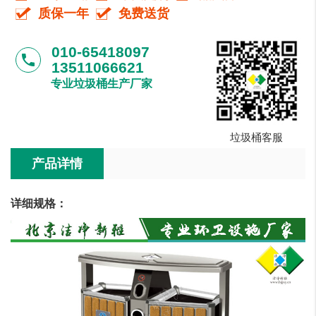
质保一年
免费送货
010-65418097
phone
13511066621
专业垃圾桶生产厂家
垃圾桶客服
产品详情
详细规格：