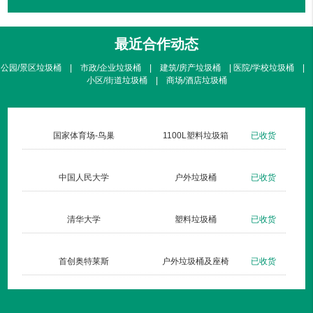
最近合作动态
公园/景区垃圾桶 | 市政/企业垃圾桶 | 建筑/房产垃圾桶 | 医院/学校垃圾桶 |
小区/街道垃圾桶 | 商场/酒店垃圾桶
北京暖山生活广场
不锈钢方形单桶001定制款
已收货
国家体
仁安医院
钢板户外垃圾桶002玫瑰金
已收货
中国
杏林湾
钢木户外单桶035
已收货
清
长治双创梦工厂
新款垃圾桶007三分类
已发货
首创