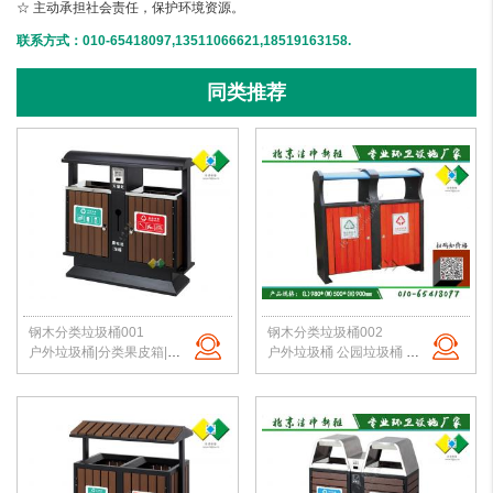
☆ 主动承担社会责任，保护环境资源。
联系方式：010-65418097,13511066621,18519163158.
同类推荐
钢木分类垃圾桶001
钢木分类垃圾桶002
户外垃圾桶|分类果皮箱|公园垃圾桶|钢木垃圾箱|景区垃圾桶|北京洁净新雅
户外垃圾桶 公园垃圾桶 校园果皮箱 分类垃圾箱 北京垃圾桶 厂家直销