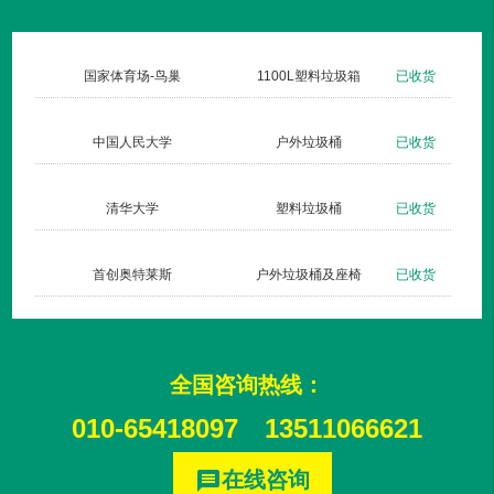
货
国家体育场-鸟巢
1100L塑料垃圾箱
已收货
货
中国人民大学
户外垃圾桶
已收货
货
清华大学
塑料垃圾桶
已收货
货
首创奥特莱斯
户外垃圾桶及座椅
已收货
全国咨询热线：
010-65418097
13511066621
在线咨询
message