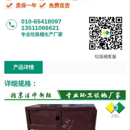
质保一年
免费送货
010-65418097
phone
13511066621
专业垃圾桶生产厂家
垃圾桶客服
产品详情
详细规格：