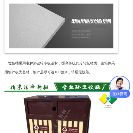
垃圾桶采用电解热镀锌冷板基材，摒弃传统的冷轧板材质，主箱体采
用镀锌板为基材，镀锌层厚可达100微米，锌层无脱落。