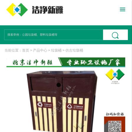
menu
当前位置：
首页
>
产品中心
>
垃圾桶
>
仿古垃圾桶