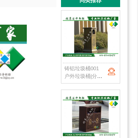
同类推荐
铸铝垃圾桶001
户外垃圾桶|分类果皮箱|金属果皮箱|公园垃圾桶|不锈钢垃圾桶|北京洁净新雅