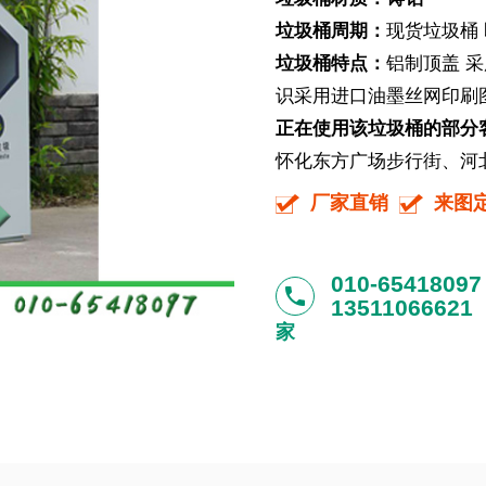
垃圾桶周期：
现货垃圾桶
垃圾桶特点：
铝制顶盖 
识采用进口油墨丝网印刷图
正在使用该垃圾桶的部分
怀化东方广场步行街、河北
厂家直销
来图
010-65418097
phone
13511066621
家