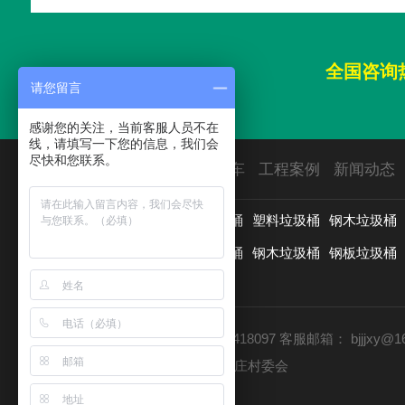
全国咨询
请您留言
感谢您的关注，当前客服人员不在
线，请填写一下您的信息，我们会
尽快和您联系。
首页
垃圾桶
园林椅
保洁车
工程案例
新闻动态
用途分类：
垃圾分类亭
户外垃圾桶
塑料垃圾桶
钢木垃圾桶
材质分类：
分类垃圾桶
新款垃圾桶
钢木垃圾桶
钢板垃圾桶
铸铝垃圾桶
更多>>
客服电话：13511066621 010-65418097
客服邮箱：
bjjjxy@1
公司地址：北京市房山区长阳镇赵庄村委会
北京龙安环艺