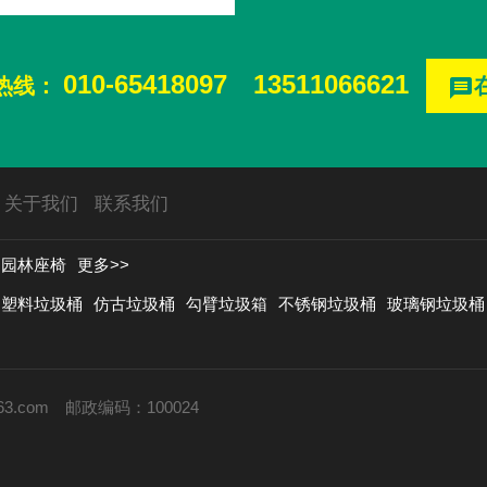
010-65418097
13511066621
热线：
message
关于我们
联系我们
园林座椅
更多>>
塑料垃圾桶
仿古垃圾桶
勾臂垃圾箱
不锈钢垃圾桶
玻璃钢垃圾桶
63.com
邮政编码：100024