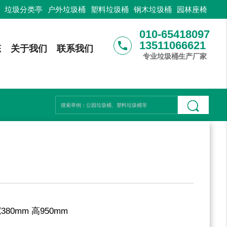
：
垃圾分类亭
户外垃圾桶
塑料垃圾桶
钢木垃圾桶
园林座椅
010-65418097
13511066621
phone
态
关于我们
联系我们
专业垃圾桶生产厂家
宽380mm 高950mm