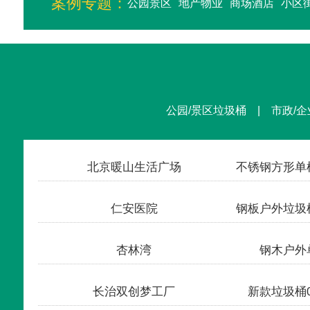
案例专题：
公园景区
地产物业
商场酒店
小区
公园/景区垃圾桶 | 市政/企
北京暖山生活广场
仁安医院
杏林湾
钢木户外单
长治双创梦工厂
新款垃圾桶0