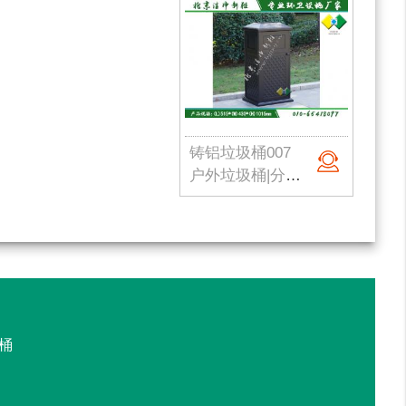
铸铝垃圾桶007
户外垃圾桶|分类果皮箱|金属果皮箱|公园垃圾桶|不锈钢垃圾桶|北京洁净新雅
桶