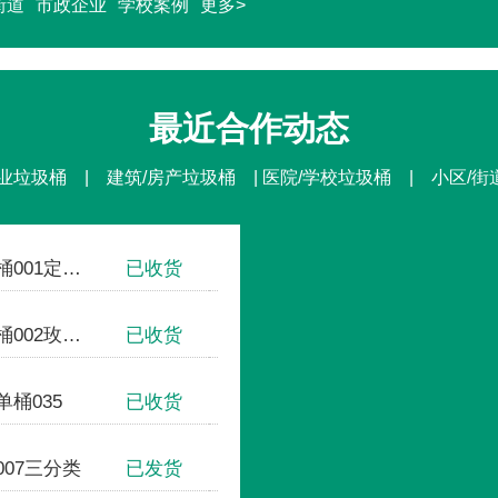
街道
市政企业
学校案例
更多>
最近合作动态
业垃圾桶 | 建筑/房产垃圾桶 | 医院/学校垃圾桶 | 小区/
不锈钢方形单桶001定制款
已收货
国家体育场-鸟巢
钢板户外垃圾桶002玫瑰金
已收货
中国人民大学
桶035
已收货
清华大学
07三分类
已发货
首创奥特莱斯