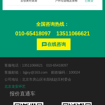
创梦工厂
新款垃圾桶007三分类
已发货
首创奥特莱斯
全国咨询热线：
010-65418097
13511066621
在线咨询
message
客服电话：13511066621 010-65418097
客服邮箱：
bjjjxy@163.com
邮政编码：100024
公司地址：北京市房山区长阳镇赵庄村委会
北京龙安环艺
报价直通车