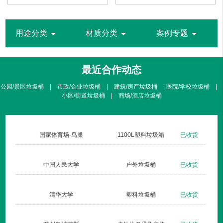
arrow_drop_down
arrow_drop_down
arrow_drop_down
用途分类
材质分类
案例专题
最近合作动态
公园/景区垃圾桶 | 市政/企业垃圾桶 | 建筑/房产垃圾桶 | 医院/学校垃圾桶 |
小区/街道垃圾桶 | 商场/酒店垃圾桶
生活广场
不锈钢方形单桶001定制款
已收货
国家体育场-鸟巢
医院
钢板户外垃圾桶002玫瑰金
已收货
中国人民大学
林湾
钢木户外单桶035
已收货
清华大学