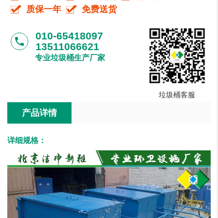
质保一年
免费送货
010-65418097
phone
13511066621
专业垃圾桶生产厂家
垃圾桶客服
产品详情
详细规格：