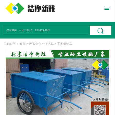
menu
当前位置：
首页
>
产品中心
>
保洁车
>
手推保洁车