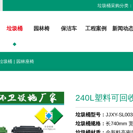
垃圾桶采购分类
垃圾桶
园林椅
保洁车
工程案例
新闻动
垃圾桶
|
园林座椅
240L塑料可回
垃圾桶型号：
JJXY-SL003
垃圾桶规格：
长740mm 
垃圾桶材质：
全新料高密度