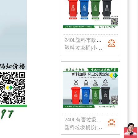
240L塑料市政垃圾桶
塑料垃圾桶|小区垃圾桶|市政垃圾桶|生活垃圾桶|240L塑料垃圾桶|厨余垃圾桶|北京洁净新雅
240L有害垃圾塑料桶
塑料垃圾桶|分类垃圾箱|脚踏垃圾桶|校园垃圾桶|240L垃圾桶|北京垃圾桶厂家