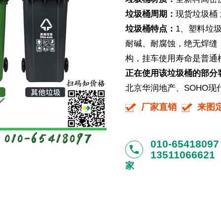
垃圾桶周期：
现货垃圾桶 
垃圾桶特点：
1、塑料垃
耐碱、耐腐蚀，绝无焊缝
构，挂车使用寿命是普通
正在使用该垃圾桶的部分
北京华润地产、SOHO现
厂家直销
来图
010-65418097
phone
13511066621
家