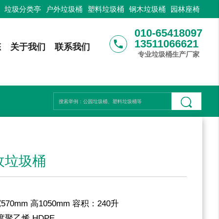
：
垃圾分类亭
户外垃圾桶
塑料垃圾桶
钢木垃圾桶
园林座椅
010-65418097
13511066621
phone
态
关于我们
联系我们
专业垃圾桶生产厂家
收垃圾桶
宽570mm 高1050mm 容积：240升
聚乙烯 HDPE