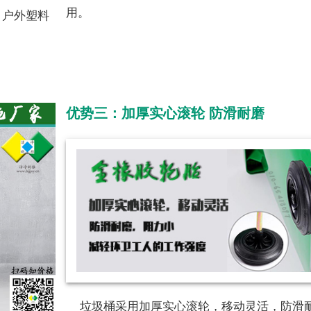
用。
、户外塑料
优势三：加厚实心滚轮 防滑耐磨
垃圾桶采用加厚实心滚轮，移动灵活，防滑