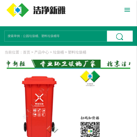
menu
当前位置：
首页
>
产品中心
>
垃圾桶
>
塑料垃圾桶