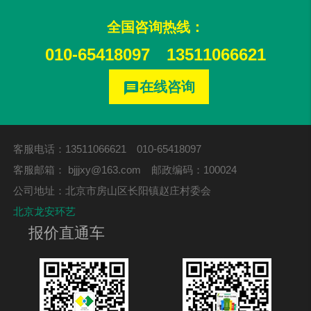
全国咨询热线：
010-65418097
13511066621
在线咨询
message
客服电话：13511066621 010-65418097
客服邮箱：
bjjjxy@163.com
邮政编码：100024
公司地址：北京市房山区长阳镇赵庄村委会
北京龙安环艺
报价直通车