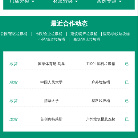
arrow_drop_down
arrow_drop_down
arrow_drop_down
用途分类
材质分类
案例专题
最近合作动态
公园/景区垃圾桶 | 市政/企业垃圾桶 | 建筑/房产垃圾桶 | 医院/学校垃圾桶 |
小区/街道垃圾桶 | 商场/酒店垃圾桶
北京暖山生活广场
不锈钢方形单桶001定制款
已收货
仁安医院
钢板户外垃圾桶002玫瑰金
已收货
杏林湾
钢木户外单桶035
已收货
长治双创梦工厂
新款垃圾桶007三分类
已发货