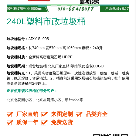
240L塑料市政垃圾桶
垃圾桶型号：
JJXY-SL005
垃圾桶规格：
长740mm 宽570mm 高1050mm 容积：240升
垃圾桶材质：
全新料高密度聚乙烯 HDPE
垃圾桶周期：
现货垃圾桶 北京厂家直销 即拍即发 定制LOGO
垃圾桶特点：
1、采用高密度聚乙烯原料一次性注塑成型，耐酸、耐碱、耐腐
蚀，绝无焊缝，容易清洗。2、桶身前沿采用双层钻石加强筋结构，挂车使用
寿命是普通桶的2倍以上。
正在使用该垃圾桶的部分客户：
北京北花园小区、北京星河湾小区、朝外soho等
厂家直销
来图定制
品类齐全
质保一年
免费送货