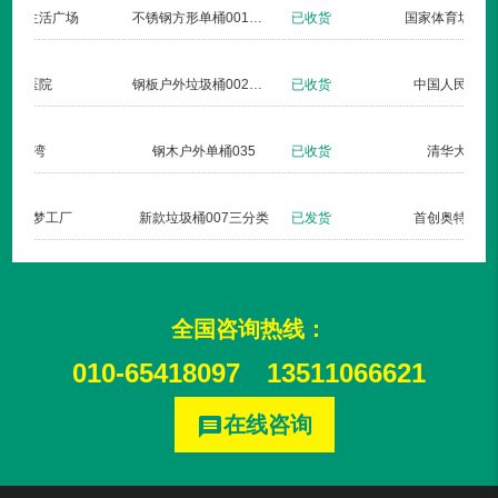
北京暖山生活广场
不锈钢方形单桶001定制款
已收货
仁安医院
钢板户外垃圾桶002玫瑰金
已收货
杏林湾
钢木户外单桶035
已收货
长治双创梦工厂
新款垃圾桶007三分类
已发货
全国咨询热线：
010-65418097
13511066621
在线咨询
message