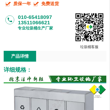
质保一年
免费送货
010-65418097
phone
13511066621
专业垃圾桶生产厂家
垃圾桶客服
产品详情
详细规格
：