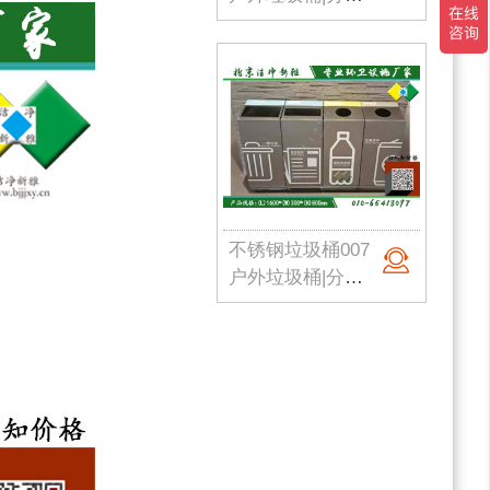
不锈钢垃圾桶007
户外垃圾桶|分类果皮箱|金属果皮箱|公园垃圾桶|不锈钢垃圾桶|北京洁净新雅