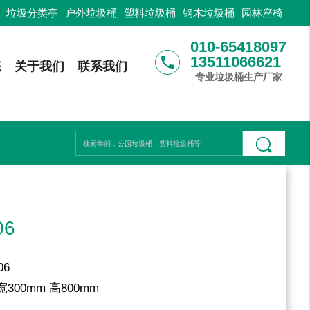
：
垃圾分类亭
户外垃圾桶
塑料垃圾桶
钢木垃圾桶
园林座椅
010-65418097
13511066621
phone
态
关于我们
联系我们
专业垃圾桶生产厂家
6
06
宽300mm 高800mm