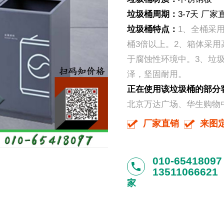
垃圾桶周期：
3-7天 厂
垃圾桶特点：
1、
全桶采
桶3倍以上。2、箱体采
于腐蚀性环境中。3、垃
泽，坚固耐用。
正在使用该垃圾桶的部分
北京万达广场、华生购物
厂家直销
来图
010-65418097
phone
13511066621
家