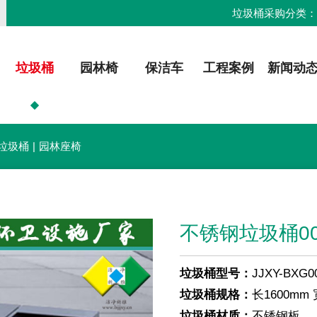
垃圾桶采购分类
垃圾桶
园林椅
保洁车
工程案例
新闻动
垃圾桶
|
园林座椅
不锈钢垃圾桶00
垃圾桶型号：
JJXY-BXG0
垃圾桶规格：
长1600mm 
垃圾桶材质：
不锈钢板