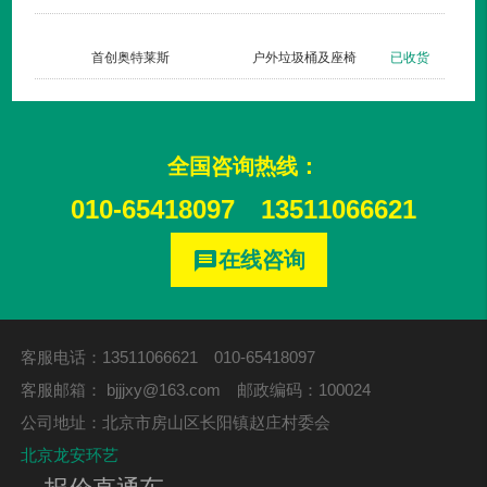
长治双创梦工厂
新款垃圾桶007三分类
已发货
全国咨询热线：
010-65418097
13511066621
在线咨询
message
客服电话：13511066621 010-65418097
客服邮箱：
bjjjxy@163.com
邮政编码：100024
公司地址：北京市房山区长阳镇赵庄村委会
北京龙安环艺