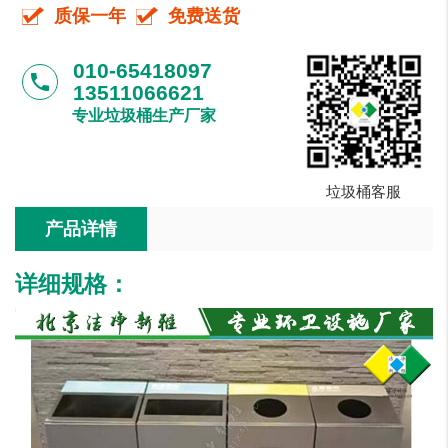
质保一年
免费送货
010-65418097
phone
13511066621
专业垃圾桶生产厂家
垃圾桶客服
产品详情
详细规格
：