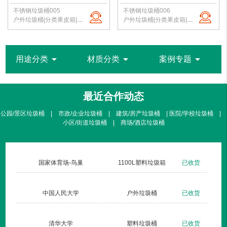
不锈钢垃圾桶005
不锈钢垃圾桶006
户外垃圾桶|分类果皮箱|金属果皮箱|公园垃圾桶|不锈钢垃圾桶|北京洁净新雅
户外垃圾桶|分类果皮箱|金属果皮箱|公园垃圾桶|不锈钢垃圾桶|北京洁净新雅
arrow_drop_down
arrow_drop_down
arrow_drop_down
用途分类
材质分类
案例专题
最近合作动态
公园/景区垃圾桶 | 市政/企业垃圾桶 | 建筑/房产垃圾桶 | 医院/学校垃圾桶 |
小区/街道垃圾桶 | 商场/酒店垃圾桶
北京暖山生活广场
不锈钢方形单桶001定制款
已收货
仁安医院
钢板户外垃圾桶002玫瑰金
已收货
杏林湾
钢木户外单桶035
已收货