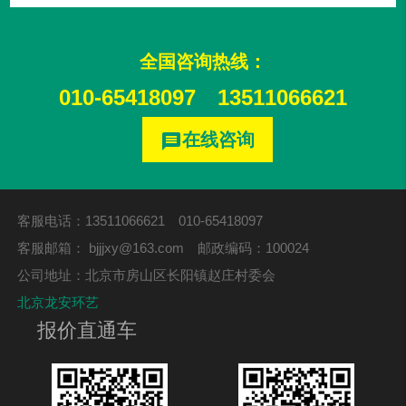
全国咨询热线：
010-65418097
13511066621
在线咨询
message
客服电话：13511066621 010-65418097
客服邮箱：
bjjjxy@163.com
邮政编码：100024
公司地址：北京市房山区长阳镇赵庄村委会
北京龙安环艺
报价直通车