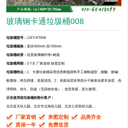
玻璃钢卡通垃圾桶008
垃圾桶型号：
JJXY-KT008
垃圾桶规格：
直径400mm 高700mm
垃圾桶材质：
优质玻璃钢纤维+树脂
垃圾桶周期：
3-7天 厂家直销 按需定制
垃圾桶特点：
1、卡通垃圾桶采用优质树脂原料手工糊制成型，耐酸、耐碱、
耐腐蚀，绝无焊缝，容易清洗。2、表面涂层采用高分子耐老化胶衣涂层，色
泽明快、持久、防盗（无回收价值），造型美观，坚久耐用。
正在使用该垃圾桶的部分客户：
北京蓝天幼儿园、北京市北海幼儿园、北京公安部幼儿园....
厂家直销
来图定制
品类齐全
质保一年
免费送货