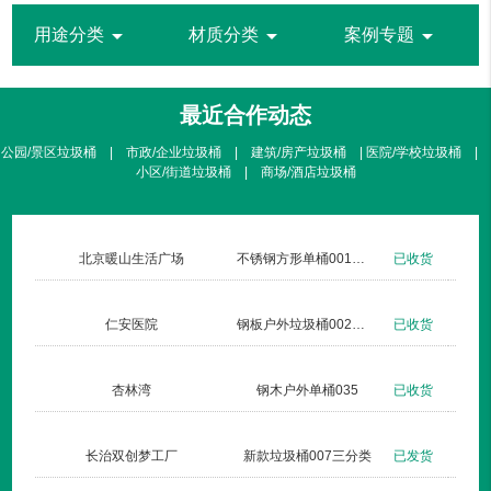
arrow_drop_down
arrow_drop_down
arrow_drop_down
用途分类
材质分类
案例专题
最近合作动态
公园/景区垃圾桶 | 市政/企业垃圾桶 | 建筑/房产垃圾桶 | 医院/学校垃圾桶 |
小区/街道垃圾桶 | 商场/酒店垃圾桶
北京暖山生活广场
不锈钢方形单桶001定制款
已收货
仁安医院
钢板户外垃圾桶002玫瑰金
已收货
杏林湾
钢木户外单桶035
已收货
长治双创梦工厂
新款垃圾桶007三分类
已发货