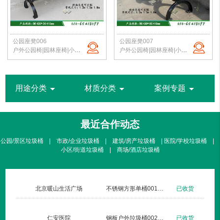
公园座凳006
公园座凳007
户外公园椅|园林座椅|小区路椅|公园长椅|校园户外椅|北京洁净新雅 定制批发
户外公园椅|园林座椅|小区路椅|公园长椅|校园户外椅|北京洁净新雅 定制批发
arrow_drop_down
arrow_drop_down
arrow_drop_down
用途分类
材质分类
案例专题
最近合作动态
公园/景区垃圾桶 | 市政/企业垃圾桶 | 建筑/房产垃圾桶 | 医院/学校垃圾桶 |
小区/街道垃圾桶 | 商场/酒店垃圾桶
北京暖山生活广场
不锈钢方形单桶001定制款
已收货
仁安医院
钢板户外垃圾桶002玫瑰金
已收货