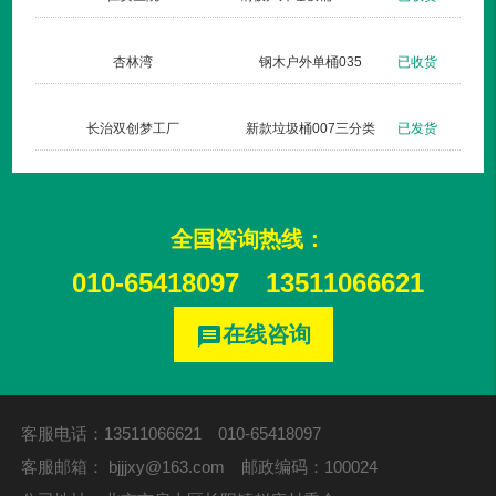
杏林湾
钢木户外单桶035
已收货
长治双创梦工厂
新款垃圾桶007三分类
已发货
全国咨询热线：
010-65418097
13511066621
在线咨询
message
客服电话：13511066621 010-65418097
客服邮箱：
bjjjxy@163.com
邮政编码：100024