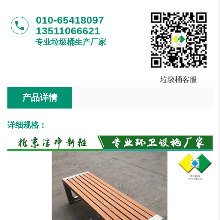
010-65418097
phone
13511066621
专业垃圾桶生产厂家
垃圾桶客服
产品详情
详细规格：