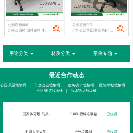
公园座凳006
公园座凳007
户外公园椅|园林座椅|小区路椅|公园长椅|校园户外椅|北京洁净新雅 定制批发
户外公园椅|园林座椅|小区路椅|公园长椅|校园户外椅|北京洁净新雅 定制批发
arrow_drop_down
arrow_drop_down
arrow_drop_down
用途分类
材质分类
案例专题
最近合作动态
公园/景区垃圾桶 | 市政/企业垃圾桶 | 建筑/房产垃圾桶 | 医院/学校垃圾桶 |
小区/街道垃圾桶 | 商场/酒店垃圾桶
货
国家体育场-鸟巢
1100L塑料垃圾箱
已收货
货
中国人民大学
户外垃圾桶
已收货