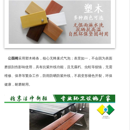
公园椅
采用塑木椅条，核心无蜂巢式气泡；表里如一，不会因为表面
磨损刮伤影响使用，具有抗紫外线功能，且无腐朽、虫蛀等烦恼，无需
维修、保养等繁杂工作，防雨防晒防紫外线，不易变形褪色开裂，环保
健康，耐磨耐用。