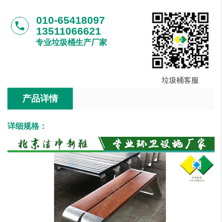
010-65418097
phone
13511066621
专业垃圾桶生产厂家
垃圾桶客服
产品详情
详细规格：