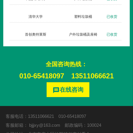
货
清华大学
塑料垃圾桶
已收货
货
首创奥特莱斯
户外垃圾桶及座椅
已收货
全国咨询热线：
010-65418097
13511066621
在线咨询
message
客服电话：13511066621 010-65418097
客服邮箱：
bjjjxy@163.com
邮政编码：100024