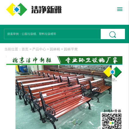
menu
当前位置：
首页
>
产品中心
>
园林椅
>
园林平凳