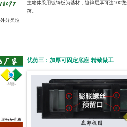
主箱体采用镀锌板为基材，镀锌层厚可达100
落。
户外分类垃
优势三：加厚可固定底座 精致做工