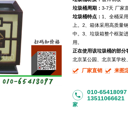
垃圾桶周期：
3-7天 厂
垃圾桶特点：
1、
全桶采
上。2、箱体采用高质量
中。3、垃圾箱整个框架
用。
正在使用该垃圾桶的部分
北京某公园、北京某学校、北
厂家直销
来图
010-65418097
phone
13511066621
家