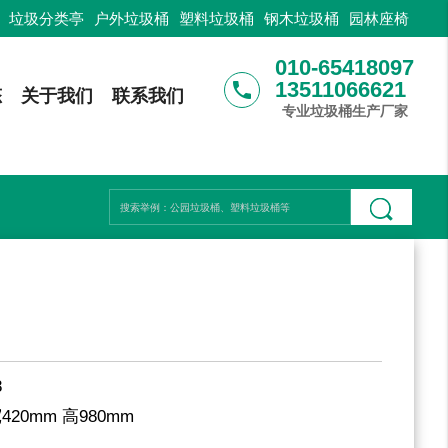
：
垃圾分类亭
户外垃圾桶
塑料垃圾桶
钢木垃圾桶
园林座椅
010-65418097
13511066621
phone
态
关于我们
联系我们
专业垃圾桶生产厂家
8
宽420mm 高980mm