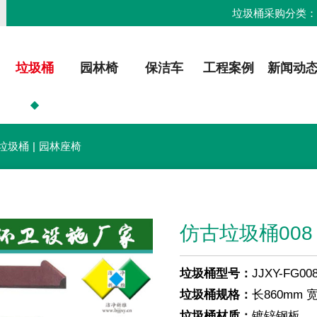
垃圾桶采购分类
垃圾桶
园林椅
保洁车
工程案例
新闻动
垃圾桶
|
园林座椅
仿古垃圾桶008
垃圾桶型号：
JJXY-FG00
垃圾桶规格：
长860mm 
垃圾桶材质：
镀锌钢板