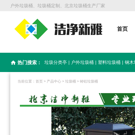
户外垃圾桶、垃圾桶定制、北京垃圾桶生产厂家
首页
垃圾分类亭
|
户外垃圾桶
|
塑料垃圾桶
|
钢木
home
热门搜索：
当前位置：
首页
>
产品中心
>
垃圾桶
>
铸铝垃圾桶