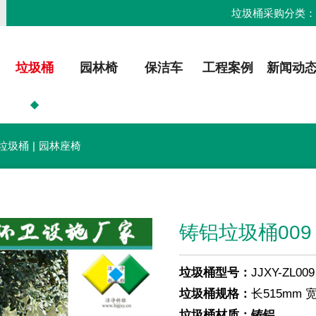
垃圾桶采购分类
垃圾桶
园林椅
保洁车
工程案例
新闻动
垃圾桶
|
园林座椅
铸铝垃圾桶009
垃圾桶型号：
JJXY-ZL009
垃圾桶规格：
长515mm 宽
垃圾桶材质：铸铝