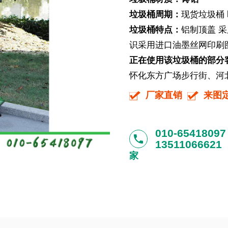
垃圾桶周期：
现货垃圾桶
垃圾桶特点：
铝制顶盖 
识采用进口油墨丝网印刷图
正在使用该垃圾桶的部分
怀化东方广场步行街、河北
厂家直销
来图
010-65418097
phone
13511066621
家