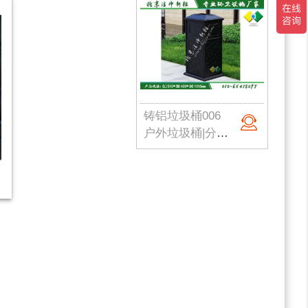
铸铝垃圾桶006
户外垃圾桶|分类果皮箱|金属果皮箱|公园垃圾桶|不锈钢垃圾桶|北京洁净新雅