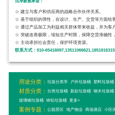
洁净新雅承诺：
☆ 建立与客户和供应商的战略合作伙伴关系。
☆ 基于组织的弹性，在设计、生产、交货等方面给
☆ 通过产品加工为利益相关群体带来收益，并为客
☆ 突破改善极限，缩短生产时限，保障交货准确性
☆ 主动承担社会责任，保护环境资源。
联系方式：010-65418097,13511066621,1851916315
用途分类：
垃圾分类亭
户外垃圾桶
塑料垃圾桶
材质分类：
分类垃圾桶
新款垃圾桶
钢木垃圾桶
玻璃钢垃圾桶
铸铝垃圾桶
更多>
案例专题：
公园景区
地产物业
商场酒店
小区