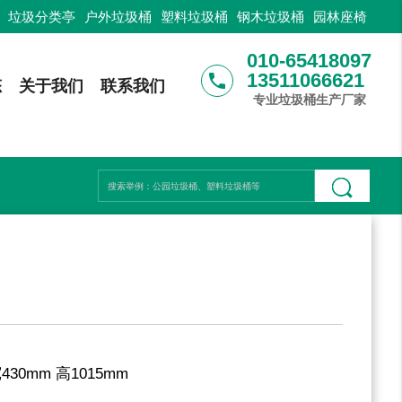
：
垃圾分类亭
户外垃圾桶
塑料垃圾桶
钢木垃圾桶
园林座椅
010-65418097
13511066621
phone
态
关于我们
联系我们
专业垃圾桶生产厂家
430mm 高1015mm