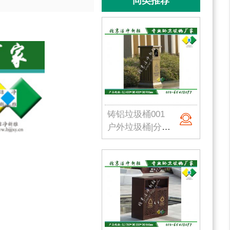
同类推荐
铸铝垃圾桶001
户外垃圾桶|分类果皮箱|金属果皮箱|公园垃圾桶|不锈钢垃圾桶|北京洁净新雅